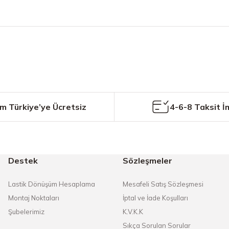
etersiz gördüğünüz noktaları öneri formunu kullanarak tarafımıza iletebilirs
Bu ürüne ilk yorumu siz yapın!
Yorum Yaz
m Türkiye’ye Ücretsiz
4-6-8 Taksit İ
Destek
Sözleşmeler
Gönder
Lastik Dönüşüm Hesaplama
Mesafeli Satış Sözleşmesi
Montaj Noktaları
İptal ve İade Koşulları
Şubelerimiz
K.V.K.K
Sıkça Sorulan Sorular