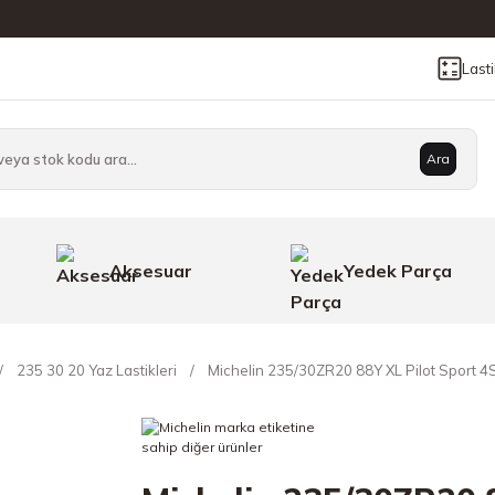
Last
Ara
Aksesuar
Yedek Parça
235 30 20 Yaz Lastikleri
Michelin 235/30ZR20 88Y XL Pilot Sport 4S