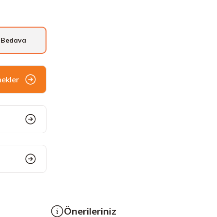
 Bedava
nekler
Önerileriniz