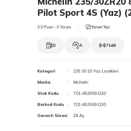
Michelin 235/30ZR20 
Pilot Sport 4S (Yaz) (
0.0 Puan - 0 Yorum
Yorum Yaz
D
A
71dB
Kategori
235 30 20 Yaz Lastikleri
Marka
Michelin
Stok Kodu
T01-652558-D20
Barkod Kodu
T01-652558-D20
Garanti Süresi
24 Ay