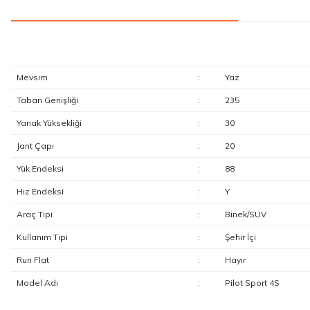
Mevsim
:
Yaz
Taban Genişliği
:
235
Yanak Yüksekliği
:
30
Jant Çapı
:
20
Yük Endeksi
:
88
Hız Endeksi
:
Y
Araç Tipi
:
Binek/SUV
Kullanım Tipi
:
Şehir İçi
Run Flat
:
Hayır
Model Adı
:
Pilot Sport 4S