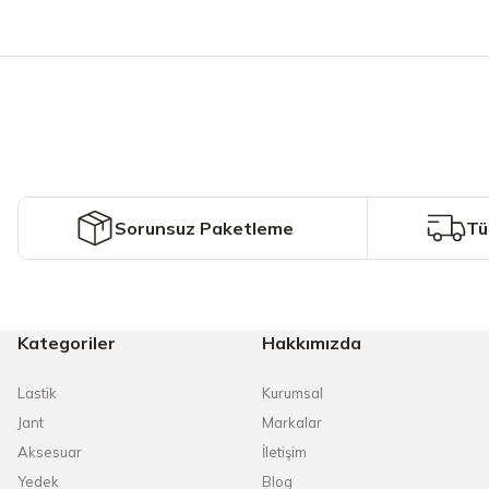
Bu ürünün fiyat bilgisi, resim, ürün açıklamalarında ve diğer konularda y
Görüş ve önerileriniz için teşekkür ederiz.
Ürün resmi kalitesiz, bozuk veya görüntülenemiyor.
Ürün açıklamasında eksik bilgiler bulunuyor.
Ürün bilgilerinde hatalar bulunuyor.
Ürün fiyatı diğer sitelerden daha pahalı.
Sorunsuz Paketleme
Tü
Bu ürüne benzer farklı alternatifler olmalı.
Kategoriler
Hakkımızda
Lastik
Kurumsal
Jant
Markalar
Aksesuar
İletişim
Yedek
Blog