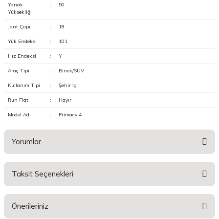
Yanak
:
50
Yüksekliği
Jant Çapı
:
18
Yük Endeksi
:
101
Hız Endeksi
:
Y
Araç Tipi
:
Binek/SUV
Kullanım Tipi
:
Şehir İçi
Run Flat
:
Hayır
Model Adı
:
Primacy 4
Yorumlar
Taksit Seçenekleri
Bu ürüne ilk yorumu siz yapın!
Önerileriniz
Yorum Yaz