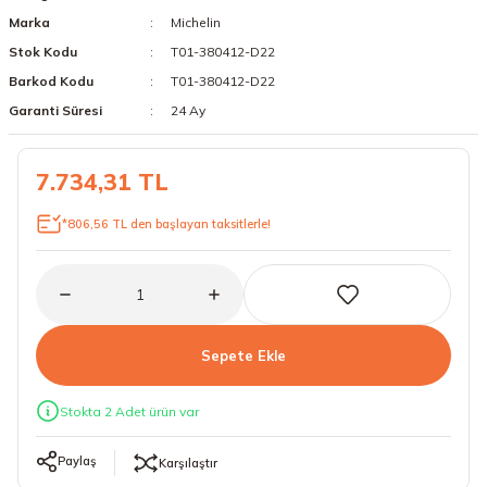
Marka
Michelin
18 Lastikler
19 Lastikler
Stok Kodu
T01-380412-D22
19 Lastikler
Barkod Kodu
T01-380412-D22
Garanti Süresi
24 Ay
20 Lastikler
7.734,31 TL
21 Lastikler
*806,56 TL den başlayan taksitlerle!
22 Lastikler
23 Lastikler
24 Lastikler
Sepete Ekle
50 Lastikler
Stokta 2 Adet ürün var
Paylaş
Karşılaştır