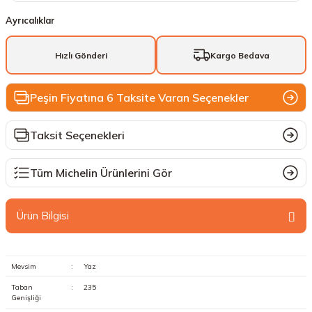
Ayrıcalıklar
Hızlı Gönderi
Kargo Bedava
Peşin Fiyatına 6 Taksite Varan Seçenekler
Taksit Seçenekleri
Tüm Michelin Ürünlerini Gör
Ürün Bilgisi
Mevsim
:
Yaz
Taban
:
235
Genişliği