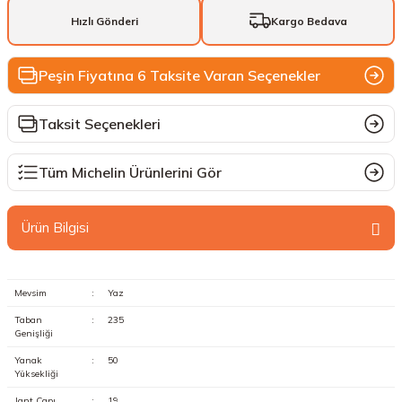
Hızlı Gönderi
Kargo Bedava
Peşin Fiyatına 6 Taksite Varan Seçenekler
Taksit Seçenekleri
Tüm Michelin Ürünlerini Gör
Ürün Bilgisi
Mevsim
:
Yaz
Taban
:
235
Genişliği
Yanak
:
50
Yüksekliği
Jant Çapı
:
19