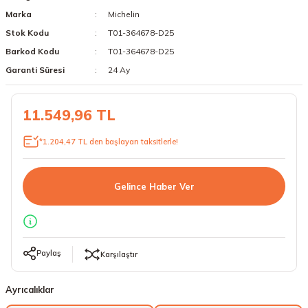
Marka
Michelin
18 Lastikler
19 Lastikler
Stok Kodu
T01-364678-D25
19 Lastikler
Barkod Kodu
T01-364678-D25
Garanti Süresi
24 Ay
20 Lastikler
11.549,96 TL
21 Lastikler
*1.204,47 TL den başlayan taksitlerle!
22 Lastikler
23 Lastikler
Gelince Haber Ver
24 Lastikler
50 Lastikler
Paylaş
Karşılaştır
Ayrıcalıklar