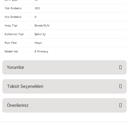
Yük Endeksi
:
103
Hız Endeksi
:
V
Araç Tipi
:
Binek/SUV
Kullanım Tipi
:
Şehir İçi
Run Flat
:
Hayır
Model Adı
:
E Primacy
Yorumlar
Taksit Seçenekleri
Bu ürüne ilk yorumu siz yapın!
Önerileriniz
Yorum Yaz
Bu ürünün fiyat bilgisi, resim, ürün açıklamalarında ve diğer konularda
yetersiz gördüğünüz noktaları öneri formunu kullanarak tarafımıza