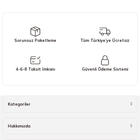
iletebilirsiniz.
Görüş ve önerileriniz için teşekkür ederiz.
Ürün resmi kalitesiz, bozuk veya görüntülenemiyor.
Ürün açıklamasında eksik bilgiler bulunuyor.
Sorunsuz Paketleme
Tüm Türkiye’ye Ücretsiz
Ürün bilgilerinde hatalar bulunuyor.
Ürün fiyatı diğer sitelerden daha pahalı.
Bu ürüne benzer farklı alternatifler olmalı.
4-6-8 Taksit İmkanı
Güvenli Ödeme Sistemi
Gönder
Kategoriler
Hakkımızda