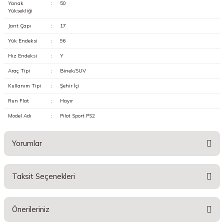
Yanak
:
50
Yüksekliği
Jant Çapı
:
17
Yük Endeksi
:
96
Hız Endeksi
:
Y
Araç Tipi
:
Binek/SUV
Kullanım Tipi
:
Şehir İçi
Run Flat
:
Hayır
Model Adı
:
Pilot Sport PS2
Yorumlar
Taksit Seçenekleri
Bu ürüne ilk yorumu siz yapın!
Önerileriniz
Yorum Yaz