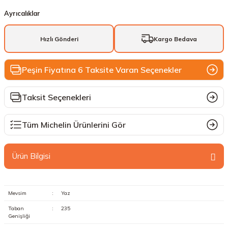
Ayrıcalıklar
Hızlı Gönderi
Kargo Bedava
Peşin Fiyatına 6 Taksite Varan Seçenekler
Taksit Seçenekleri
Tüm Michelin Ürünlerini Gör
Ürün Bilgisi
Mevsim
:
Yaz
Taban
:
235
Genişliği