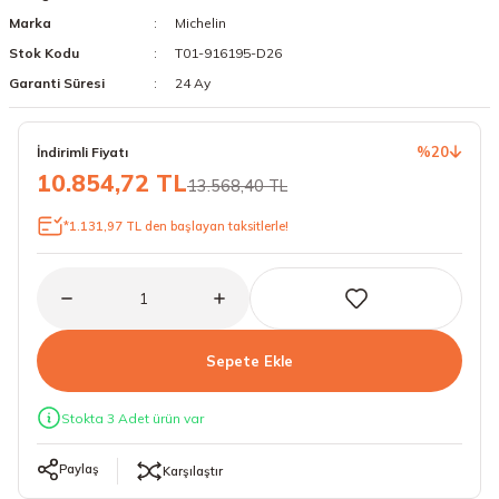
Marka
Michelin
18 Lastikler
19 Lastikler
Stok Kodu
T01-916195-D26
19 Lastikler
Garanti Süresi
24 Ay
20 Lastikler
%20
İndirimli Fiyatı
10.854,72 TL
13.568,40 TL
21 Lastikler
*1.131,97 TL den başlayan taksitlerle!
22 Lastikler
23 Lastikler
24 Lastikler
Sepete Ekle
50 Lastikler
Stokta 3 Adet ürün var
Paylaş
Karşılaştır