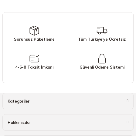
iletebilirsiniz.
Görüş ve önerileriniz için teşekkür ederiz.
Ürün resmi kalitesiz, bozuk veya görüntülenemiyor.
Ürün açıklamasında eksik bilgiler bulunuyor.
Sorunsuz Paketleme
Tüm Türkiye’ye Ücretsiz
Ürün bilgilerinde hatalar bulunuyor.
Ürün fiyatı diğer sitelerden daha pahalı.
Bu ürüne benzer farklı alternatifler olmalı.
4-6-8 Taksit İmkanı
Güvenli Ödeme Sistemi
Gönder
Kategoriler
Hakkımızda