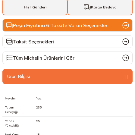
Hızlı Gönderi
Kargo Bedava
Peşin Fiyatına 6 Taksite Varan Seçenekler
Taksit Seçenekleri
Tüm Michelin Ürünlerini Gör
Ürün Bilgisi
Mevsim
:
Yaz
Taban
:
235
Genişliği
Yanak
:
55
Yüksekliği
Jant Çapı
:
18