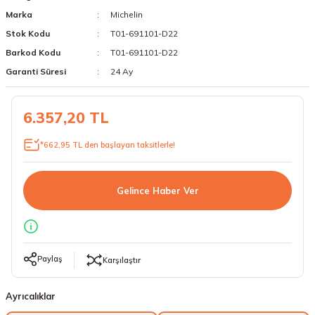
Marka
Michelin
18 Lastikler
19 Lastikler
Stok Kodu
T01-691101-D22
19 Lastikler
Barkod Kodu
T01-691101-D22
Garanti Süresi
24 Ay
20 Lastikler
6.357,20 TL
21 Lastikler
*662,95 TL den başlayan taksitlerle!
22 Lastikler
23 Lastikler
Gelince Haber Ver
24 Lastikler
50 Lastikler
Paylaş
Karşılaştır
Ayrıcalıklar