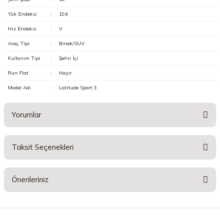
Yük Endeksi
:
104
Hız Endeksi
:
V
Araç Tipi
:
Binek/SUV
Kullanım Tipi
:
Şehir İçi
Run Flat
:
Hayır
Model Adı
:
Latitude Sport 3
Yorumlar
Taksit Seçenekleri
Bu ürüne ilk yorumu siz yapın!
Önerileriniz
Yorum Yaz
Bu ürünün fiyat bilgisi, resim, ürün açıklamalarında ve diğer konularda
yetersiz gördüğünüz noktaları öneri formunu kullanarak tarafımıza