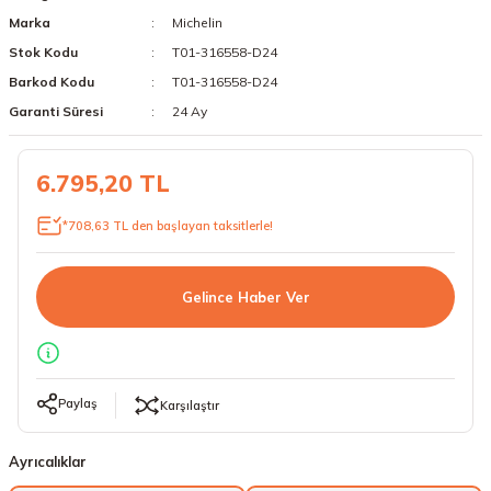
Marka
Michelin
18 Lastikler
19 Lastikler
Stok Kodu
T01-316558-D24
19 Lastikler
Barkod Kodu
T01-316558-D24
Garanti Süresi
24 Ay
20 Lastikler
6.795,20 TL
21 Lastikler
*708,63 TL den başlayan taksitlerle!
22 Lastikler
23 Lastikler
Gelince Haber Ver
24 Lastikler
50 Lastikler
Paylaş
Karşılaştır
Ayrıcalıklar