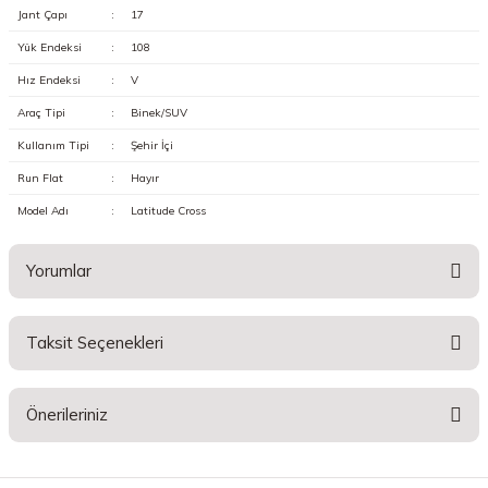
Jant Çapı
:
17
Yük Endeksi
:
108
Hız Endeksi
:
V
Araç Tipi
:
Binek/SUV
Kullanım Tipi
:
Şehir İçi
Run Flat
:
Hayır
Model Adı
:
Latitude Cross
Yorumlar
Taksit Seçenekleri
Bu ürüne ilk yorumu siz yapın!
Önerileriniz
Yorum Yaz
Bu ürünün fiyat bilgisi, resim, ürün açıklamalarında ve diğer konularda