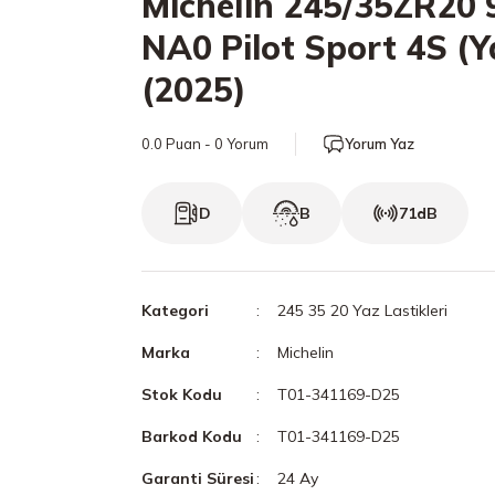
Michelin 245/35ZR20 
NA0 Pilot Sport 4S (Y
(2025)
0.0 Puan - 0 Yorum
Yorum Yaz
D
B
71dB
Kategori
245 35 20 Yaz Lastikleri
Marka
Michelin
Stok Kodu
T01-341169-D25
Barkod Kodu
T01-341169-D25
Garanti Süresi
24 Ay