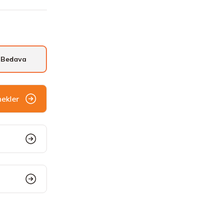
 Bedava
nekler