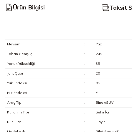
Ürün Bilgisi
Taksit 
Mevsim
:
Yaz
Taban Genişliği
:
245
Yanak Yüksekliği
:
35
Jant Çapı
:
20
Yük Endeksi
:
95
Hız Endeksi
:
Y
Araç Tipi
:
Binek/SUV
Kullanım Tipi
:
Şehir İçi
Run Flat
:
Hayır
Model Adı
:
Pilot Sport 4S