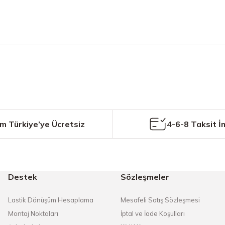
etersiz gördüğünüz noktaları öneri formunu kullanarak tarafımıza iletebilirs
Bu ürüne ilk yorumu siz yapın!
Yorum Yaz
m Türkiye’ye Ücretsiz
4-6-8 Taksit İ
Destek
Sözleşmeler
Gönder
Lastik Dönüşüm Hesaplama
Mesafeli Satış Sözleşmesi
Montaj Noktaları
İptal ve İade Koşulları