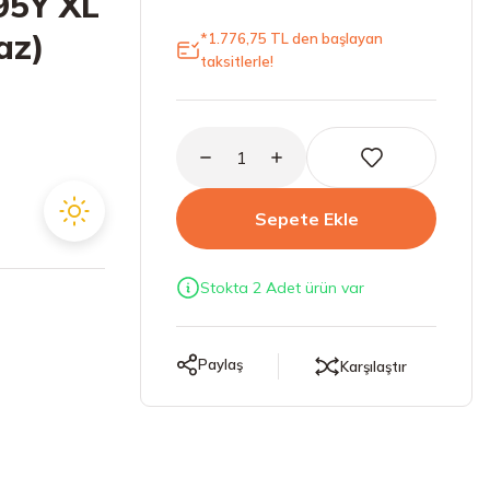
95Y XL
az)
*1.776,75 TL den başlayan
taksitlerle!
Sepete Ekle
Stokta 2 Adet ürün var
Paylaş
Karşılaştır