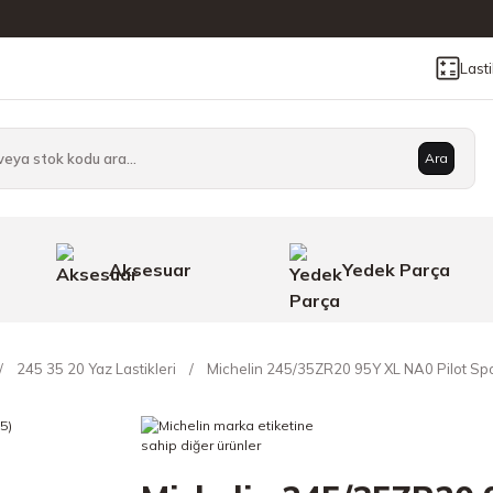
Last
Ara
Aksesuar
Yedek Parça
245 35 20 Yaz Lastikleri
Michelin 245/35ZR20 95Y XL NA0 Pilot Spo