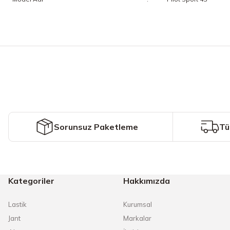
Bu ürünün fiyat bilgisi, resim, ürün açıklamalarında ve diğer konularda y
Görüş ve önerileriniz için teşekkür ederiz.
Ürün resmi kalitesiz, bozuk veya görüntülenemiyor.
Ürün açıklamasında eksik bilgiler bulunuyor.
Ürün bilgilerinde hatalar bulunuyor.
Ürün fiyatı diğer sitelerden daha pahalı.
Sorunsuz Paketleme
Tü
Bu ürüne benzer farklı alternatifler olmalı.
Kategoriler
Hakkımızda
Lastik
Kurumsal
Jant
Markalar