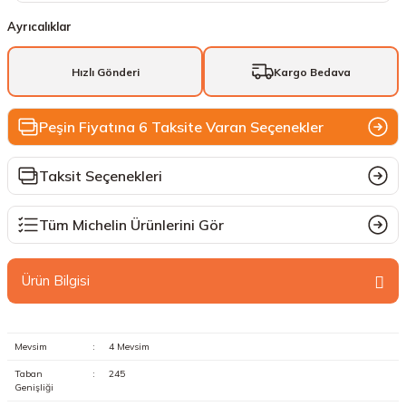
Ayrıcalıklar
Hızlı Gönderi
Kargo Bedava
Peşin Fiyatına 6 Taksite Varan Seçenekler
Taksit Seçenekleri
Tüm Michelin Ürünlerini Gör
Ürün Bilgisi
Mevsim
:
4 Mevsim
Taban
:
245
Genişliği