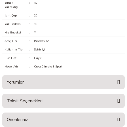
Yanak
:
40
Yüksekliği
Jant Çapı
:
20
Yük Endeksi
:
99
Hız Endeksi
:
Y
Araç Tipi
:
Binek/SUV
Kullanım Tipi
:
Şehir İçi
Run Flat
:
Hayır
Model Adı
:
CrossClimate 3 Sport
Yorumlar
Taksit Seçenekleri
Bu ürüne ilk yorumu siz yapın!
Önerileriniz
Yorum Yaz