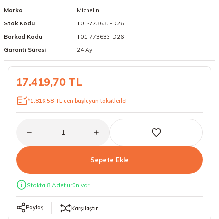
Marka
Michelin
18 Lastikler
19 Lastikler
Stok Kodu
T01-773633-D26
19 Lastikler
Barkod Kodu
T01-773633-D26
Garanti Süresi
24 Ay
20 Lastikler
17.419,70 TL
21 Lastikler
*1.816,58 TL den başlayan taksitlerle!
22 Lastikler
23 Lastikler
24 Lastikler
Sepete Ekle
50 Lastikler
Stokta 8 Adet ürün var
Paylaş
Karşılaştır