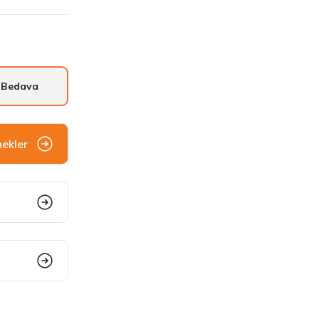
 Bedava
nekler