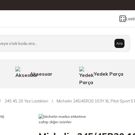
Last
Ara
Aksesuar
Yedek Parça
245 45 20 Yaz Lastikleri
Michelin 245/45R20 103Y XL Pilot Sport 5 