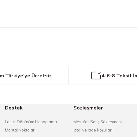
etersiz gördüğünüz noktaları öneri formunu kullanarak tarafımıza iletebilirs
Bu ürüne ilk yorumu siz yapın!
Yorum Yaz
m Türkiye’ye Ücretsiz
4-6-8 Taksit İ
Destek
Sözleşmeler
Gönder
Lastik Dönüşüm Hesaplama
Mesafeli Satış Sözleşmesi
Montaj Noktaları
İptal ve İade Koşulları