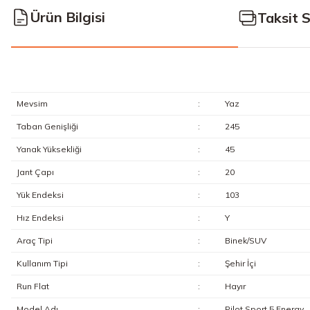
Ürün Bilgisi
Taksit 
Mevsim
:
Yaz
Taban Genişliği
:
245
Yanak Yüksekliği
:
45
Jant Çapı
:
20
Yük Endeksi
:
103
Hız Endeksi
:
Y
Araç Tipi
:
Binek/SUV
Kullanım Tipi
:
Şehir İçi
Run Flat
:
Hayır
Model Adı
:
Pilot Sport 5 Energy