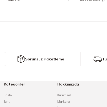
Bu ürünün fiyat bilgisi, resim, ürün açıklamalarında ve diğer konularda y
Görüş ve önerileriniz için teşekkür ederiz.
Ürün resmi kalitesiz, bozuk veya görüntülenemiyor.
Ürün açıklamasında eksik bilgiler bulunuyor.
Ürün bilgilerinde hatalar bulunuyor.
Ürün fiyatı diğer sitelerden daha pahalı.
Sorunsuz Paketleme
Tü
Bu ürüne benzer farklı alternatifler olmalı.
Kategoriler
Hakkımızda
Lastik
Kurumsal
Jant
Markalar