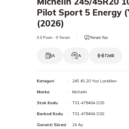
Michelin 245/45R20 1
Pilot Sport 5 Energy 
(2026)
0.0 Puan - 0 Yorum
Yorum Yaz
A
A
72dB
Kategori
245 45 20 Yaz Lastikleri
Marka
Michelin
Stok Kodu
T01-478464-D26
Barkod Kodu
T01-478464-D26
Garanti Süresi
24 Ay