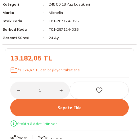
Kategori
245 50 18 Yaz Lastikleri
18 Lastikler
19 Lastikler
Marka
Michelin
Stok Kodu
T01-287124-D25
19 Lastikler
Barkod Kodu
T01-287124-D25
20 Lastikler
Garanti Süresi
24 Ay
21 Lastikler
13.182,05 TL
22 Lastikler
*1.374,67 TL den başlayan taksitlerle!
23 Lastikler
24 Lastikler
Sepete Ekle
50 Lastikler
Stokta 6 Adet ürün var
Paylaş
Karşılaştır