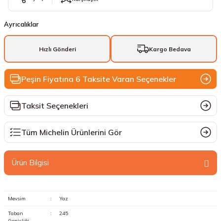
Ayrıcalıklar
Hızlı Gönderi
Kargo Bedava
Peşin Fiyatına 6 Taksite Varan Seçenekler
Taksit Seçenekleri
Tüm Michelin Ürünlerini Gör
Ürün Bilgisi
Mevsim
:
Yaz
Taban
:
245
Genişliği