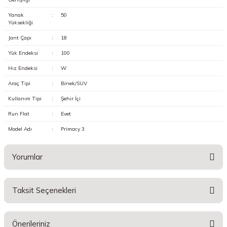
Yanak
:
50
Yüksekliği
Jant Çapı
:
18
Yük Endeksi
:
100
Hız Endeksi
:
W
Araç Tipi
:
Binek/SUV
Kullanım Tipi
:
Şehir İçi
Run Flat
:
Evet
Model Adı
:
Primacy 3
Yorumlar
Taksit Seçenekleri
Bu ürüne ilk yorumu siz yapın!
Önerileriniz