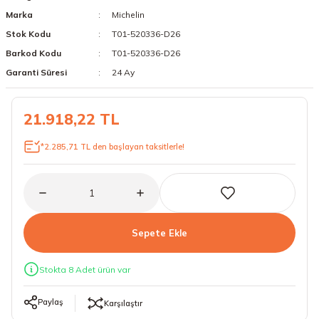
Marka
Michelin
18 Lastikler
19 Lastikler
Stok Kodu
T01-520336-D26
19 Lastikler
Barkod Kodu
T01-520336-D26
Garanti Süresi
24 Ay
20 Lastikler
21.918,22 TL
21 Lastikler
*2.285,71 TL den başlayan taksitlerle!
22 Lastikler
23 Lastikler
24 Lastikler
Sepete Ekle
50 Lastikler
Stokta 8 Adet ürün var
Paylaş
Karşılaştır