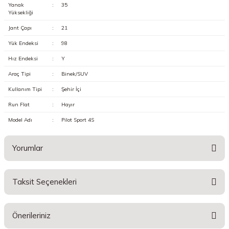
Yanak
:
35
Yüksekliği
Jant Çapı
:
21
Yük Endeksi
:
98
Hız Endeksi
:
Y
Araç Tipi
:
Binek/SUV
Kullanım Tipi
:
Şehir İçi
Run Flat
:
Hayır
Model Adı
:
Pilot Sport 4S
Yorumlar
Taksit Seçenekleri
Bu ürüne ilk yorumu siz yapın!
Önerileriniz
Yorum Yaz