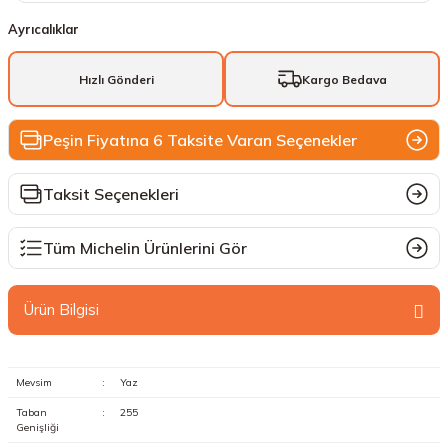
Ayrıcalıklar
Hızlı Gönderi
Kargo Bedava
Peşin Fiyatına 6 Taksite Varan Seçenekler
Taksit Seçenekleri
Tüm Michelin Ürünlerini Gör
Ürün Bilgisi
Mevsim
:
Yaz
Taban
:
255
Genişliği