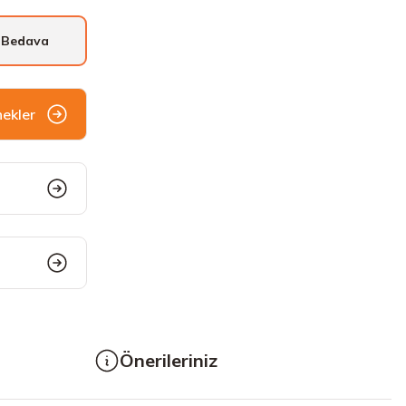
 Bedava
nekler
Önerileriniz