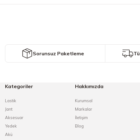
Görüş ve önerileriniz için teşekkür ederiz.
Ürün resmi kalitesiz, bozuk veya görüntülenemiyor.
Ürün açıklamasında eksik bilgiler bulunuyor.
Ürün bilgilerinde hatalar bulunuyor.
Ürün fiyatı diğer sitelerden daha pahalı.
Sorunsuz Paketleme
Tü
Bu ürüne benzer farklı alternatifler olmalı.
Kategoriler
Hakkımızda
Lastik
Kurumsal
Jant
Markalar
Aksesuar
İletişim
Yedek
Blog
Akü