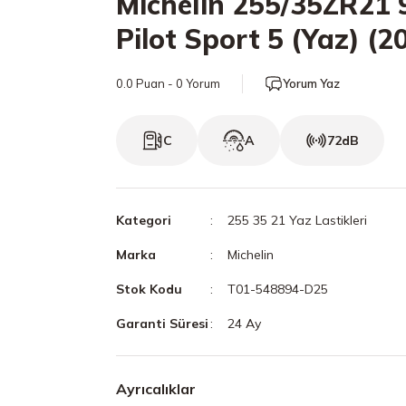
Michelin 255/35ZR21 
Pilot Sport 5 (Yaz) (2
0.0 Puan - 0 Yorum
Yorum Yaz
C
A
72dB
Kategori
255 35 21 Yaz Lastikleri
Marka
Michelin
Stok Kodu
T01-548894-D25
Garanti Süresi
24 Ay
Ayrıcalıklar