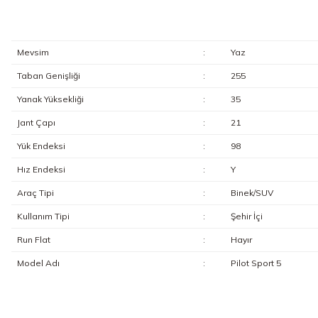
Mevsim
:
Yaz
Taban Genişliği
:
255
Yanak Yüksekliği
:
35
Jant Çapı
:
21
Yük Endeksi
:
98
Hız Endeksi
:
Y
Araç Tipi
:
Binek/SUV
Kullanım Tipi
:
Şehir İçi
Run Flat
:
Hayır
Model Adı
:
Pilot Sport 5
Bu ürünün fiyat bilgisi, resim, ürün açıklamalarında ve diğer konularda y