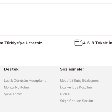
Bu ürüne ilk yorumu siz yapın!
Yorum Yaz
m Türkiye’ye Ücretsiz
4-6-8 Taksit İ
Destek
Sözleşmeler
Gönder
Lastik Dönüşüm Hesaplama
Mesafeli Satış Sözleşmesi
Montaj Noktaları
İptal ve İade Koşulları
Şubelerimiz
K.V.K.K
Sıkça Sorulan Sorular