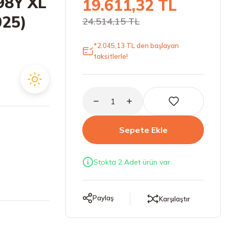
98Y XL
19.611,32 TL
025)
24.514,15 TL
*2.045,13 TL den başlayan
taksitlerle!
Sepete Ekle
Stokta 2 Adet ürün var
Paylaş
Karşılaştır