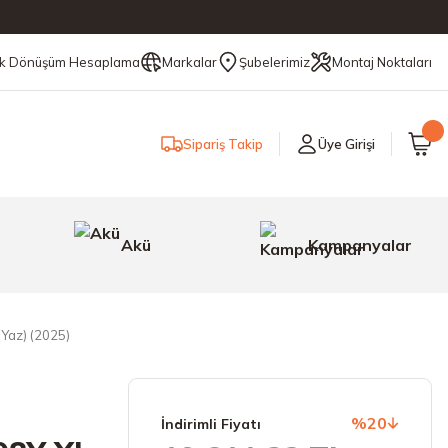
ik Dönüşüm Hesaplama
Markalar
Şubelerimiz
Montaj Noktaları
Sipariş Takip
Üye Girişi
Akü
Kampanyalar
(Yaz) (2025)
%20
İndirimli Fiyatı