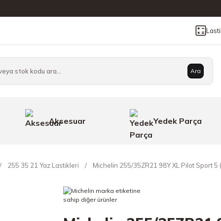
Last
Ara
Aksesuar
Yedek Parça
255 35 21 Yaz Lastikleri
Michelin 255/35ZR21 98Y XL Pilot Sport 5 