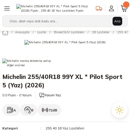
Geri Dön
Geri Dön
Geri Dön
Ara
Binek/SUV Lastikleri
Hafif Ticari Lastikleri
Ağır Vasıta Lastikleri
Anasayfa
Lastik
Binek/SUV Lastikleri
18 Lastikler
255 40 1
leri
arı
12 Lastikler
12 Lastikler
17.5 Lastikler
kleri
13 Lastikler
13 Lastikler
19.5 Lastikler
kleri
14 Lastikler
14 Lastikler
22.5 Lastikler
Michelin 255/40R18 99Y XL * Pilot Sport
15 Lastikler
15 Lastikler
5 (Yaz) (2026)
16 Lastikler
16 Lastikler
0.0 Puan - 0 Yorum
Yorum Yaz
17 Lastikler
17 Lastikler
A
B
72dB
17.5 Lastikler
18 Lastikler
Kategori
255 40 18 Yaz Lastikleri