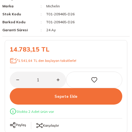
Marka
Michelin
18 Lastikler
19 Lastikler
Stok Kodu
T01-209465-D26
19 Lastikler
Barkod Kodu
T01-209465-D26
Garanti Süresi
24 Ay
20 Lastikler
14.783,15 TL
21 Lastikler
*1.541,64 TL den başlayan taksitlerle!
22 Lastikler
23 Lastikler
24 Lastikler
Sepete Ekle
50 Lastikler
Stokta 2 Adet ürün var
Paylaş
Karşılaştır