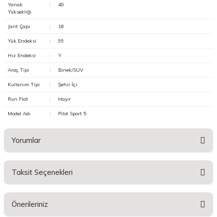
Yanak
:
40
Yüksekliği
Jant Çapı
:
18
Yük Endeksi
:
99
Hız Endeksi
:
Y
Araç Tipi
:
Binek/SUV
Kullanım Tipi
:
Şehir İçi
Run Flat
:
Hayır
Model Adı
:
Pilot Sport 5
Yorumlar
Taksit Seçenekleri
Bu ürüne ilk yorumu siz yapın!
Önerileriniz
Yorum Yaz