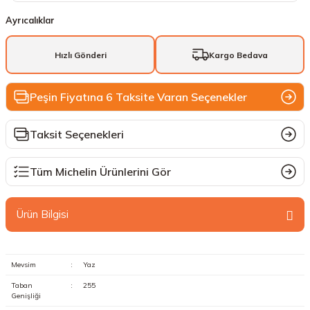
Ayrıcalıklar
Hızlı Gönderi
Kargo Bedava
Peşin Fiyatına 6 Taksite Varan Seçenekler
Taksit Seçenekleri
Tüm Michelin Ürünlerini Gör
Ürün Bilgisi
Mevsim
:
Yaz
Taban
:
255
Genişliği