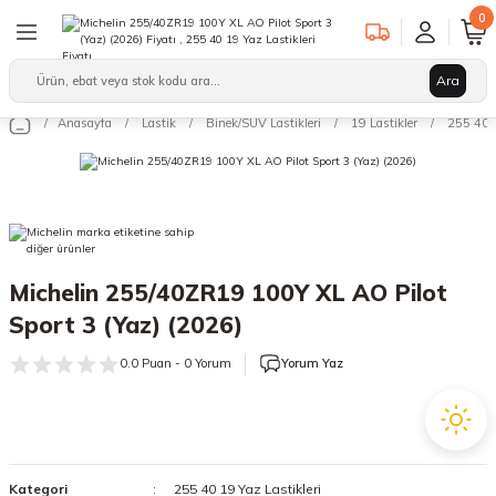
0
Geri Dön
Geri Dön
Geri Dön
Ara
Binek/SUV Lastikleri
Hafif Ticari Lastikleri
Ağır Vasıta Lastikleri
Anasayfa
Lastik
Binek/SUV Lastikleri
19 Lastikler
255 40 1
leri
arı
12 Lastikler
12 Lastikler
17.5 Lastikler
kleri
13 Lastikler
13 Lastikler
19.5 Lastikler
kleri
14 Lastikler
14 Lastikler
22.5 Lastikler
Michelin 255/40ZR19 100Y XL AO Pilot
15 Lastikler
15 Lastikler
Sport 3 (Yaz) (2026)
16 Lastikler
16 Lastikler
0.0 Puan - 0 Yorum
Yorum Yaz
17 Lastikler
17 Lastikler
17.5 Lastikler
18 Lastikler
Kategori
255 40 19 Yaz Lastikleri