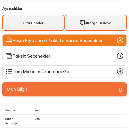
Ayrıcalıklar
Hızlı Gönderi
Kargo Bedava
Peşin Fiyatına 6 Taksite Varan Seçenekler
Taksit Seçenekleri
Tüm Michelin Ürünlerini Gör
Ürün Bilgisi
Mevsim
:
Yaz
Taban
:
255
Genişliği