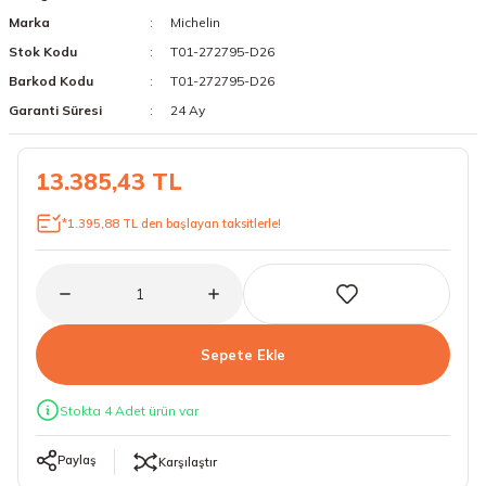
Marka
Michelin
18 Lastikler
19 Lastikler
Stok Kodu
T01-272795-D26
19 Lastikler
Barkod Kodu
T01-272795-D26
Garanti Süresi
24 Ay
20 Lastikler
13.385,43 TL
21 Lastikler
*1.395,88 TL den başlayan taksitlerle!
22 Lastikler
23 Lastikler
24 Lastikler
Sepete Ekle
50 Lastikler
Stokta 4 Adet ürün var
Paylaş
Karşılaştır