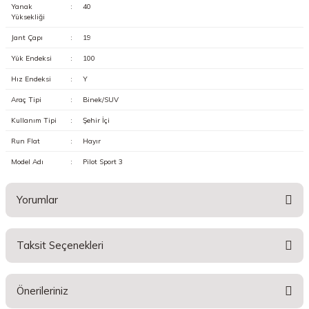
Yanak
:
40
Yüksekliği
Jant Çapı
:
19
Yük Endeksi
:
100
Hız Endeksi
:
Y
Araç Tipi
:
Binek/SUV
Kullanım Tipi
:
Şehir İçi
Run Flat
:
Hayır
Model Adı
:
Pilot Sport 3
Yorumlar
Taksit Seçenekleri
Bu ürüne ilk yorumu siz yapın!
Önerileriniz
Yorum Yaz