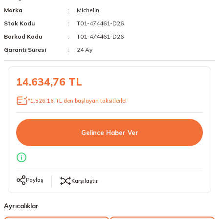
Marka
Michelin
18 Lastikler
19 Lastikler
Stok Kodu
T01-474461-D26
19 Lastikler
Barkod Kodu
T01-474461-D26
Garanti Süresi
24 Ay
20 Lastikler
14.634,76 TL
21 Lastikler
*1.526,16 TL den başlayan taksitlerle!
22 Lastikler
23 Lastikler
Gelince Haber Ver
24 Lastikler
50 Lastikler
Paylaş
Karşılaştır
Ayrıcalıklar