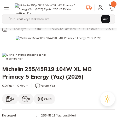
Geri Dön
Geri Dön
Geri Dön
Ara
Binek/SUV Lastikleri
Hafif Ticari Lastikleri
Ağır Vasıta Lastikleri
Anasayfa
Lastik
Binek/SUV Lastikleri
19 Lastikler
255 45 1
leri
arı
12 Lastikler
12 Lastikler
17.5 Lastikler
kleri
13 Lastikler
13 Lastikler
19.5 Lastikler
kleri
14 Lastikler
14 Lastikler
22.5 Lastikler
Michelin 255/45R19 104W XL MO
15 Lastikler
15 Lastikler
Primacy 5 Energy (Yaz) (2026)
16 Lastikler
16 Lastikler
0.0 Puan - 0 Yorum
Yorum Yaz
17 Lastikler
17 Lastikler
A
B
71dB
17.5 Lastikler
18 Lastikler
Kategori
255 45 19 Yaz Lastikleri