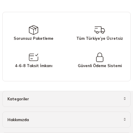
iletebilirsiniz.
Görüş ve önerileriniz için teşekkür ederiz.
Ürün resmi kalitesiz, bozuk veya görüntülenemiyor.
Ürün açıklamasında eksik bilgiler bulunuyor.
Sorunsuz Paketleme
Tüm Türkiye’ye Ücretsiz
Ürün bilgilerinde hatalar bulunuyor.
Ürün fiyatı diğer sitelerden daha pahalı.
Bu ürüne benzer farklı alternatifler olmalı.
4-6-8 Taksit İmkanı
Güvenli Ödeme Sistemi
Gönder
Kategoriler
Hakkımızda