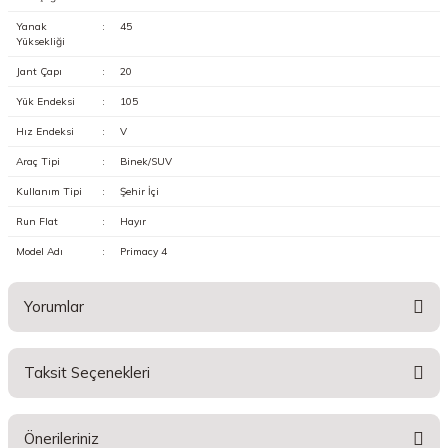
Yanak
:
45
Yüksekliği
Jant Çapı
:
20
Yük Endeksi
:
105
Hız Endeksi
:
V
Araç Tipi
:
Binek/SUV
Kullanım Tipi
:
Şehir İçi
Run Flat
:
Hayır
Model Adı
:
Primacy 4
Yorumlar
Taksit Seçenekleri
Bu ürüne ilk yorumu siz yapın!
Önerileriniz