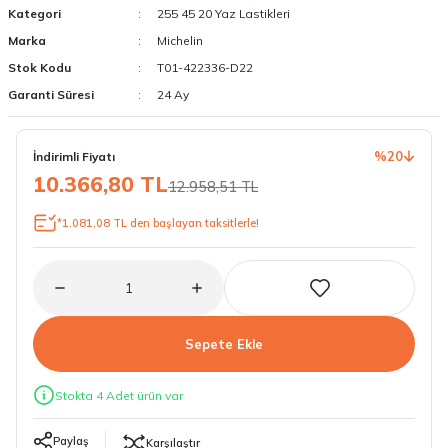
Kategori
255 45 20 Yaz Lastikleri
18 Lastikler
19 Lastikler
Marka
Michelin
Stok Kodu
T01-422336-D22
19 Lastikler
Garanti Süresi
24 Ay
20 Lastikler
%20
İndirimli Fiyatı
21 Lastikler
10.366,80 TL
12.958,51 TL
22 Lastikler
*1.081,08 TL den başlayan taksitlerle!
23 Lastikler
24 Lastikler
Sepete Ekle
50 Lastikler
Stokta 4 Adet ürün var
Paylaş
Karşılaştır