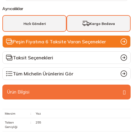
Ayrıcalıklar
Hızlı Gönderi
Kargo Bedava
Peşin Fiyatına 6 Taksite Varan Seçenekler
Taksit Seçenekleri
Tüm Michelin Ürünlerini Gör
Ürün Bilgisi
Mevsim
:
Yaz
Taban
:
255
Genişliği