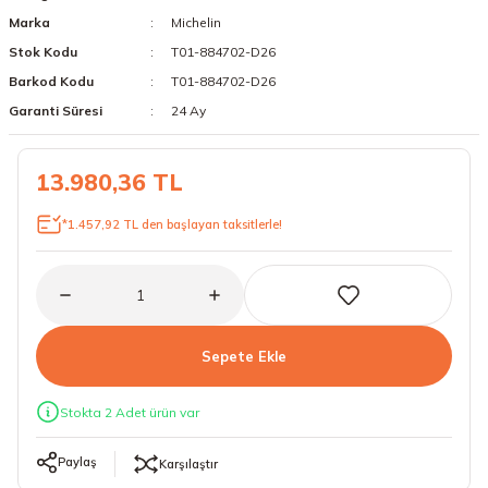
Marka
Michelin
18 Lastikler
19 Lastikler
Stok Kodu
T01-884702-D26
19 Lastikler
Barkod Kodu
T01-884702-D26
Garanti Süresi
24 Ay
20 Lastikler
13.980,36 TL
21 Lastikler
*1.457,92 TL den başlayan taksitlerle!
22 Lastikler
23 Lastikler
24 Lastikler
Sepete Ekle
50 Lastikler
Stokta 2 Adet ürün var
Paylaş
Karşılaştır