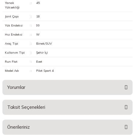
Yanak
:
45
Yüksekliği
Jant Çapı
:
18
Yük Endeksi
:
99
Hız Endeksi
:
W
Araç Tipi
:
Binek/SUV
Kullanım Tipi
:
Şehir İçi
Run Flat
:
Evet
Model Adı
:
Pilot Sport 4
Yorumlar
Taksit Seçenekleri
Bu ürüne ilk yorumu siz yapın!
Önerileriniz
Yorum Yaz