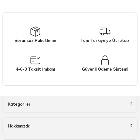
iletebilirsiniz.
Görüş ve önerileriniz için teşekkür ederiz.
Ürün resmi kalitesiz, bozuk veya görüntülenemiyor.
Ürün açıklamasında eksik bilgiler bulunuyor.
Sorunsuz Paketleme
Tüm Türkiye’ye Ücretsiz
Ürün bilgilerinde hatalar bulunuyor.
Ürün fiyatı diğer sitelerden daha pahalı.
Bu ürüne benzer farklı alternatifler olmalı.
4-6-8 Taksit İmkanı
Güvenli Ödeme Sistemi
Gönder
Kategoriler
Hakkımızda