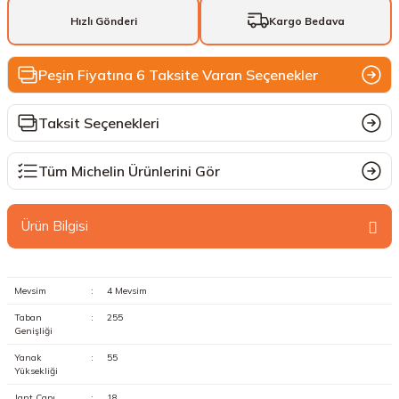
Hızlı Gönderi
Kargo Bedava
Peşin Fiyatına 6 Taksite Varan Seçenekler
Taksit Seçenekleri
Tüm Michelin Ürünlerini Gör
Ürün Bilgisi
Mevsim
:
4 Mevsim
Taban
:
255
Genişliği
Yanak
:
55
Yüksekliği
Jant Çapı
:
18