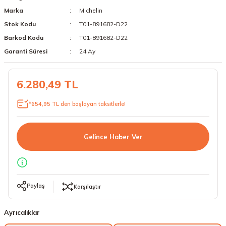
Marka
Michelin
18 Lastikler
19 Lastikler
Stok Kodu
T01-891682-D22
19 Lastikler
Barkod Kodu
T01-891682-D22
Garanti Süresi
24 Ay
20 Lastikler
6.280,49 TL
21 Lastikler
*654,95 TL den başlayan taksitlerle!
22 Lastikler
23 Lastikler
Gelince Haber Ver
24 Lastikler
50 Lastikler
Paylaş
Karşılaştır
Ayrıcalıklar