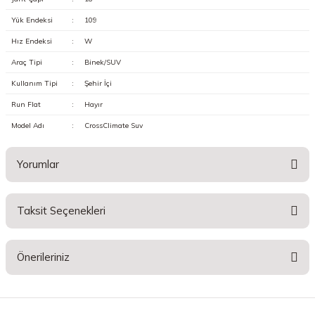
Yük Endeksi
:
109
Hız Endeksi
:
W
Araç Tipi
:
Binek/SUV
Kullanım Tipi
:
Şehir İçi
Run Flat
:
Hayır
Model Adı
:
CrossClimate Suv
Yorumlar
Taksit Seçenekleri
Bu ürüne ilk yorumu siz yapın!
Önerileriniz
Yorum Yaz
Bu ürünün fiyat bilgisi, resim, ürün açıklamalarında ve diğer konularda
yetersiz gördüğünüz noktaları öneri formunu kullanarak tarafımıza