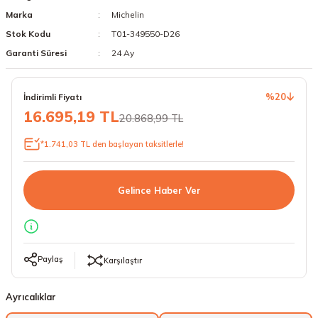
Marka
Michelin
18 Lastikler
19 Lastikler
Stok Kodu
T01-349550-D26
19 Lastikler
Garanti Süresi
24 Ay
20 Lastikler
%20
İndirimli Fiyatı
16.695,19 TL
20.868,99 TL
21 Lastikler
*1.741,03 TL den başlayan taksitlerle!
22 Lastikler
Gelince Haber Ver
23 Lastikler
24 Lastikler
Paylaş
50 Lastikler
Karşılaştır
Ayrıcalıklar