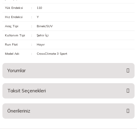
Yük Endeksi
:
110
Hız Endeksi
:
Y
Araç Tipi
:
Binek/SUV
Kullanım Tipi
:
Şehir İçi
Run Flat
:
Hayır
Model Adı
:
CrossClimate 3 Sport
Yorumlar
Taksit Seçenekleri
Bu ürüne ilk yorumu siz yapın!
Önerileriniz
Yorum Yaz
Bu ürünün fiyat bilgisi, resim, ürün açıklamalarında ve diğer konularda
yetersiz gördüğünüz noktaları öneri formunu kullanarak tarafımıza