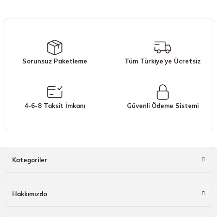
iletebilirsiniz.
Görüş ve önerileriniz için teşekkür ederiz.
Ürün resmi kalitesiz, bozuk veya görüntülenemiyor.
Ürün açıklamasında eksik bilgiler bulunuyor.
Sorunsuz Paketleme
Tüm Türkiye’ye Ücretsiz
Ürün bilgilerinde hatalar bulunuyor.
Ürün fiyatı diğer sitelerden daha pahalı.
Bu ürüne benzer farklı alternatifler olmalı.
4-6-8 Taksit İmkanı
Güvenli Ödeme Sistemi
Gönder
Kategoriler
Hakkımızda