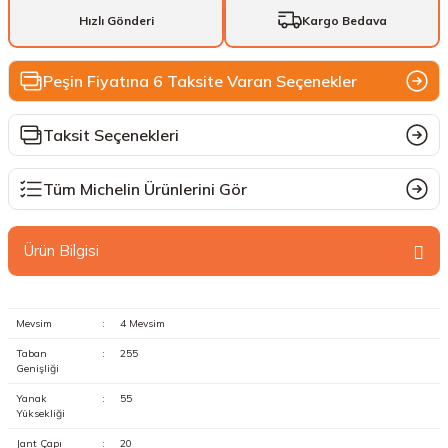
Hızlı Gönderi
Kargo Bedava
Peşin Fiyatına 6 Taksite Varan Seçenekler
Taksit Seçenekleri
Tüm Michelin Ürünlerini Gör
Ürün Bilgisi
Mevsim
:
4 Mevsim
Taban
:
255
Genişliği
Yanak
:
55
Yüksekliği
Jant Çapı
:
20