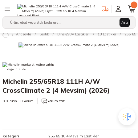
Geri Dön
Geri Dön
Geri Dön
Ara
Binek/SUV Lastikleri
Hafif Ticari Lastikleri
Ağır Vasıta Lastikleri
Anasayfa
Lastik
Binek/SUV Lastikleri
18 Lastikler
255 65 1
leri
arı
12 Lastikler
12 Lastikler
17.5 Lastikler
kleri
13 Lastikler
13 Lastikler
19.5 Lastikler
kleri
14 Lastikler
14 Lastikler
22.5 Lastikler
Michelin 255/65R18 111H A/W
15 Lastikler
15 Lastikler
CrossClimate 2 (4 Mevsim) (2026)
16 Lastikler
16 Lastikler
0.0 Puan - 0 Yorum
Yorum Yaz
17 Lastikler
17 Lastikler
17.5 Lastikler
18 Lastikler
Kategori
255 65 18 4 Mevsim Lastikleri