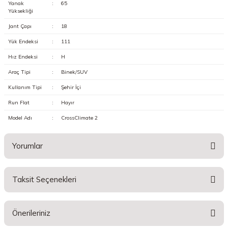
Yanak
:
65
Yüksekliği
Jant Çapı
:
18
Yük Endeksi
:
111
Hız Endeksi
:
H
Araç Tipi
:
Binek/SUV
Kullanım Tipi
:
Şehir İçi
Run Flat
:
Hayır
Model Adı
:
CrossClimate 2
Yorumlar
Taksit Seçenekleri
Bu ürüne ilk yorumu siz yapın!
Önerileriniz
Yorum Yaz