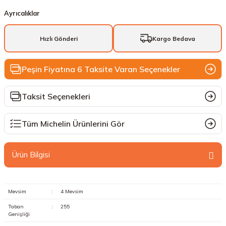
Ayrıcalıklar
Hızlı Gönderi
Kargo Bedava
Peşin Fiyatına 6 Taksite Varan Seçenekler
Taksit Seçenekleri
Tüm Michelin Ürünlerini Gör
Ürün Bilgisi
Mevsim
:
4 Mevsim
Taban
:
255
Genişliği