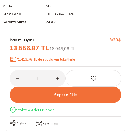
Marka
Michelin
18 Lastikler
19 Lastikler
Stok Kodu
T01-868643-D26
19 Lastikler
Garanti Süresi
24 Ay
20 Lastikler
%20
İndirimli Fiyatı
13.556,87 TL
16.946,08 TL
21 Lastikler
*1.413,76 TL den başlayan taksitlerle!
22 Lastikler
23 Lastikler
24 Lastikler
Sepete Ekle
50 Lastikler
Stokta 4 Adet ürün var
Paylaş
Karşılaştır