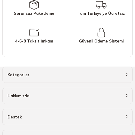
Ürün açıklamasında eksik bilgiler bulunuyor.
Sorunsuz Paketleme
Tüm Türkiye’ye Ücretsiz
Ürün bilgilerinde hatalar bulunuyor.
Ürün fiyatı diğer sitelerden daha pahalı.
Bu ürüne benzer farklı alternatifler olmalı.
4-6-8 Taksit İmkanı
Güvenli Ödeme Sistemi
Gönder
Kategoriler
Hakkımızda
Destek