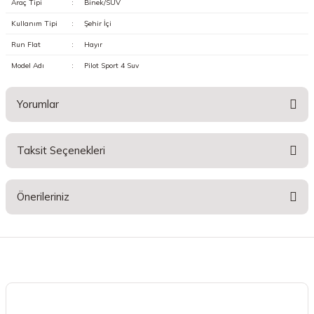
Araç Tipi
:
Binek/SUV
Kullanım Tipi
:
Şehir İçi
Run Flat
:
Hayır
Model Adı
:
Pilot Sport 4 Suv
Yorumlar
Taksit Seçenekleri
Bu ürüne ilk yorumu siz yapın!
Önerileriniz
Yorum Yaz
Bu ürünün fiyat bilgisi, resim, ürün açıklamalarında ve diğer konularda
yetersiz gördüğünüz noktaları öneri formunu kullanarak tarafımıza
iletebilirsiniz.
Görüş ve önerileriniz için teşekkür ederiz.
Ürün resmi kalitesiz, bozuk veya görüntülenemiyor.