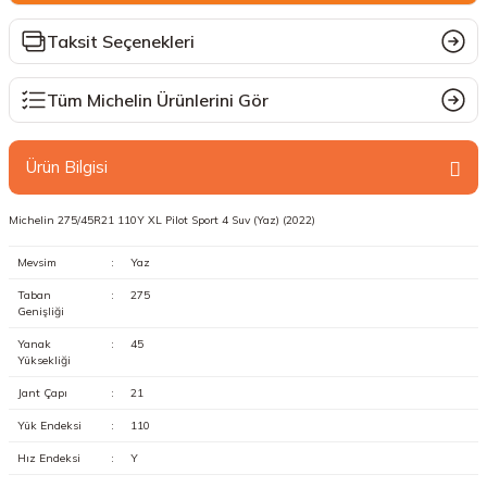
Taksit Seçenekleri
Tüm Michelin Ürünlerini Gör
Ürün Bilgisi
Michelin 275/45R21 110Y XL Pilot Sport 4 Suv (Yaz) (2022)
Mevsim
:
Yaz
Taban
:
275
Genişliği
Yanak
:
45
Yüksekliği
Jant Çapı
:
21
Yük Endeksi
:
110
Hız Endeksi
:
Y