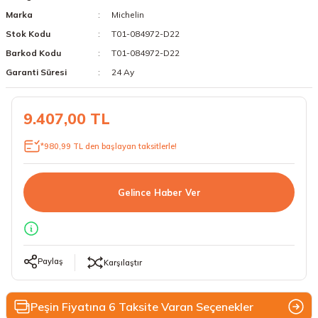
Marka
Michelin
18 Lastikler
19 Lastikler
Stok Kodu
T01-084972-D22
19 Lastikler
Barkod Kodu
T01-084972-D22
Garanti Süresi
24 Ay
20 Lastikler
9.407,00 TL
21 Lastikler
*980,99 TL den başlayan taksitlerle!
22 Lastikler
23 Lastikler
Gelince Haber Ver
24 Lastikler
50 Lastikler
Paylaş
Karşılaştır
Peşin Fiyatına 6 Taksite Varan Seçenekler