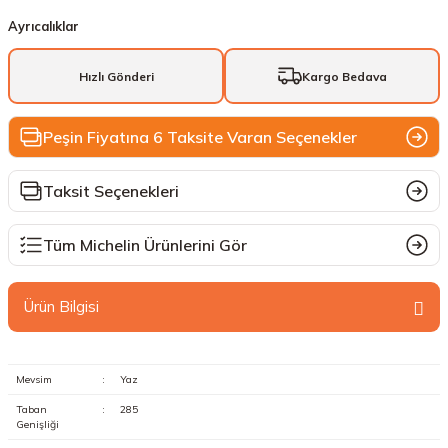
Ayrıcalıklar
Hızlı Gönderi
Kargo Bedava
Peşin Fiyatına 6 Taksite Varan Seçenekler
Taksit Seçenekleri
Tüm Michelin Ürünlerini Gör
Ürün Bilgisi
Mevsim
:
Yaz
Taban
:
285
Genişliği