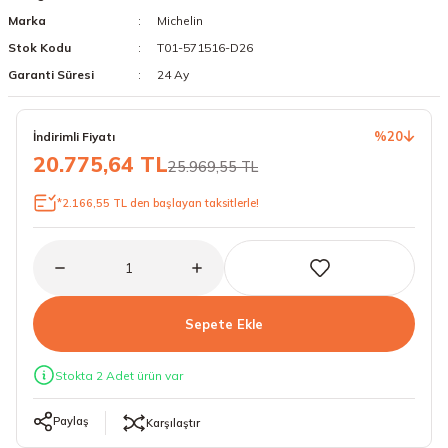
Marka
Michelin
18 Lastikler
19 Lastikler
Stok Kodu
T01-571516-D26
19 Lastikler
Garanti Süresi
24 Ay
20 Lastikler
%20
İndirimli Fiyatı
20.775,64 TL
25.969,55 TL
21 Lastikler
*2.166,55 TL den başlayan taksitlerle!
22 Lastikler
23 Lastikler
24 Lastikler
Sepete Ekle
50 Lastikler
Stokta 2 Adet ürün var
Paylaş
Karşılaştır