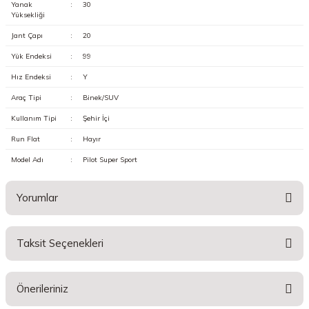
Yanak
:
30
Yüksekliği
Jant Çapı
:
20
Yük Endeksi
:
99
Hız Endeksi
:
Y
Araç Tipi
:
Binek/SUV
Kullanım Tipi
:
Şehir İçi
Run Flat
:
Hayır
Model Adı
:
Pilot Super Sport
Yorumlar
Taksit Seçenekleri
Bu ürüne ilk yorumu siz yapın!
Önerileriniz
Yorum Yaz