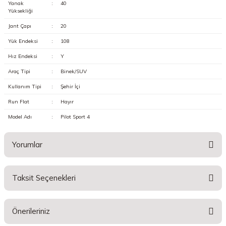
Yanak
:
40
Yüksekliği
Jant Çapı
:
20
Yük Endeksi
:
108
Hız Endeksi
:
Y
Araç Tipi
:
Binek/SUV
Kullanım Tipi
:
Şehir İçi
Run Flat
:
Hayır
Model Adı
:
Pilot Sport 4
Yorumlar
Taksit Seçenekleri
Bu ürüne ilk yorumu siz yapın!
Önerileriniz
Yorum Yaz