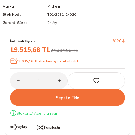
Marka
Michelin
18 Lastikler
19 Lastikler
Stok Kodu
T01-269142-D26
19 Lastikler
Garanti Süresi
24 Ay
20 Lastikler
%20
İndirimli Fiyatı
19.515,68 TL
24.394,60 TL
21 Lastikler
*2.035,16 TL den başlayan taksitlerle!
22 Lastikler
23 Lastikler
24 Lastikler
Sepete Ekle
50 Lastikler
Stokta 17 Adet ürün var
Paylaş
Karşılaştır