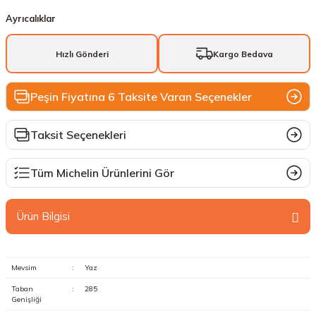
Ayrıcalıklar
Hızlı Gönderi
Kargo Bedava
Peşin Fiyatına 6 Taksite Varan Seçenekler
Taksit Seçenekleri
Tüm Michelin Ürünlerini Gör
Ürün Bilgisi
Mevsim
:
Yaz
Taban
:
285
Genişliği