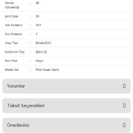
Yanak
:
40
Yüksekliği
Jant Çapı
:
19
Yük Endeksi
:
103
Hız Endeksi
:
Y
Araç Tipi
:
Binek/SUV
Kullanım Tipi
:
Şehir İçi
Run Flat
:
Hayır
Model Adı
:
Pilot Super Sport
Yorumlar
Taksit Seçenekleri
Bu ürüne ilk yorumu siz yapın!
Önerileriniz
Yorum Yaz