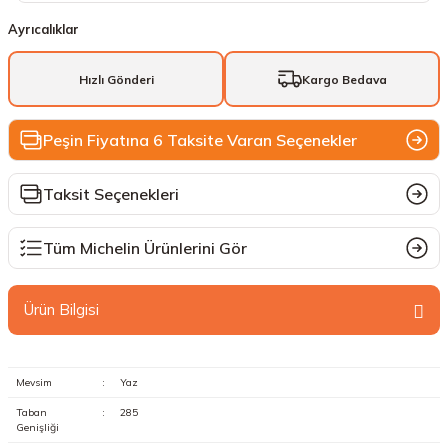
Ayrıcalıklar
Hızlı Gönderi
Kargo Bedava
Peşin Fiyatına 6 Taksite Varan Seçenekler
Taksit Seçenekleri
Tüm Michelin Ürünlerini Gör
Ürün Bilgisi
Mevsim
:
Yaz
Taban
:
285
Genişliği