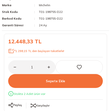
Marka
Michelin
18 Lastikler
19 Lastikler
Stok Kodu
T01-198755-D22
19 Lastikler
Barkod Kodu
T01-198755-D22
Garanti Süresi
24 Ay
20 Lastikler
12.448,33 TL
21 Lastikler
*1.298,15 TL den başlayan taksitlerle!
22 Lastikler
23 Lastikler
24 Lastikler
Sepete Ekle
50 Lastikler
Stokta 2 Adet ürün var
Paylaş
Karşılaştır