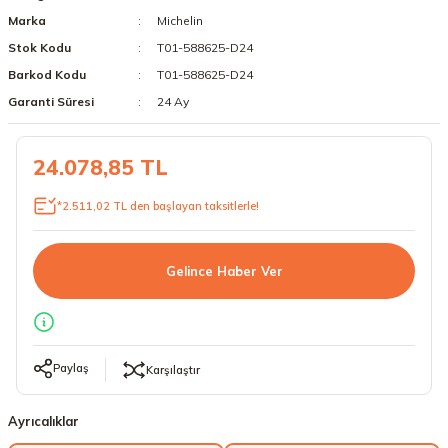
Marka
Michelin
18 Lastikler
19 Lastikler
Stok Kodu
T01-588625-D24
19 Lastikler
Barkod Kodu
T01-588625-D24
Garanti Süresi
24 Ay
20 Lastikler
24.078,85 TL
21 Lastikler
*2.511,02 TL den başlayan taksitlerle!
22 Lastikler
23 Lastikler
Gelince Haber Ver
24 Lastikler
50 Lastikler
Paylaş
Karşılaştır
Ayrıcalıklar