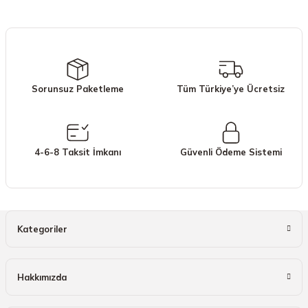
iletebilirsiniz.
Görüş ve önerileriniz için teşekkür ederiz.
Ürün resmi kalitesiz, bozuk veya görüntülenemiyor.
Ürün açıklamasında eksik bilgiler bulunuyor.
Sorunsuz Paketleme
Tüm Türkiye’ye Ücretsiz
Ürün bilgilerinde hatalar bulunuyor.
Ürün fiyatı diğer sitelerden daha pahalı.
Bu ürüne benzer farklı alternatifler olmalı.
4-6-8 Taksit İmkanı
Güvenli Ödeme Sistemi
Gönder
Kategoriler
Hakkımızda