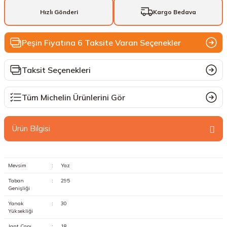
Hızlı Gönderi
Kargo Bedava
Peşin Fiyatına 6 Taksite Varan Seçenekler
Taksit Seçenekleri
Tüm Michelin Ürünlerini Gör
Ürün Bilgisi
Mevsim
:
Yaz
Taban
:
295
Genişliği
Yanak
:
30
Yüksekliği
Jant Çapı
:
18