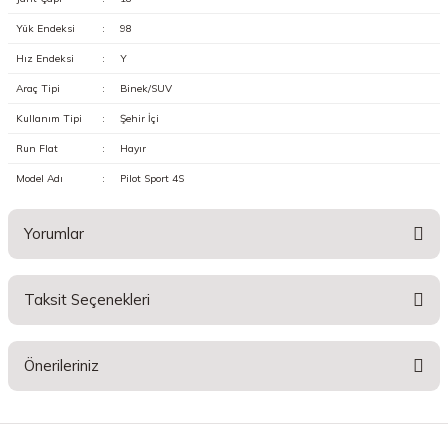
Yük Endeksi
:
98
Hız Endeksi
:
Y
Araç Tipi
:
Binek/SUV
Kullanım Tipi
:
Şehir İçi
Run Flat
:
Hayır
Model Adı
:
Pilot Sport 4S
Yorumlar
Taksit Seçenekleri
Bu ürüne ilk yorumu siz yapın!
Önerileriniz
Yorum Yaz
Bu ürünün fiyat bilgisi, resim, ürün açıklamalarında ve diğer konularda
yetersiz gördüğünüz noktaları öneri formunu kullanarak tarafımıza