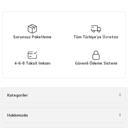
iletebilirsiniz.
Görüş ve önerileriniz için teşekkür ederiz.
Ürün resmi kalitesiz, bozuk veya görüntülenemiyor.
Ürün açıklamasında eksik bilgiler bulunuyor.
Sorunsuz Paketleme
Tüm Türkiye’ye Ücretsiz
Ürün bilgilerinde hatalar bulunuyor.
Ürün fiyatı diğer sitelerden daha pahalı.
Bu ürüne benzer farklı alternatifler olmalı.
4-6-8 Taksit İmkanı
Güvenli Ödeme Sistemi
Gönder
Kategoriler
Hakkımızda