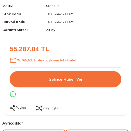
Marka
Michelin
18 Lastikler
19 Lastikler
Stok Kodu
T01-564253-D25
19 Lastikler
Barkod Kodu
T01-564253-D25
Garanti Süresi
24 Ay
20 Lastikler
55.287,04 TL
21 Lastikler
*5.765,52 TL den başlayan taksitlerle!
22 Lastikler
23 Lastikler
Gelince Haber Ver
24 Lastikler
50 Lastikler
Paylaş
Karşılaştır
Ayrıcalıklar