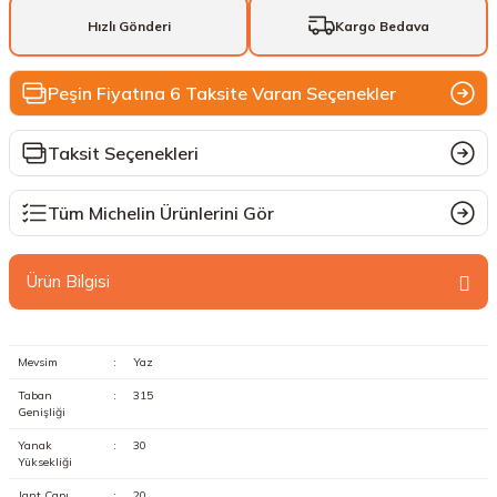
Hızlı Gönderi
Kargo Bedava
Peşin Fiyatına 6 Taksite Varan Seçenekler
Taksit Seçenekleri
Tüm Michelin Ürünlerini Gör
Ürün Bilgisi
Mevsim
:
Yaz
Taban
:
315
Genişliği
Yanak
:
30
Yüksekliği
Jant Çapı
:
20