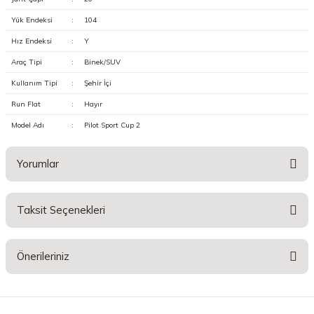
Yük Endeksi
:
104
Hız Endeksi
:
Y
Araç Tipi
:
Binek/SUV
Kullanım Tipi
:
Şehir İçi
Run Flat
:
Hayır
Model Adı
:
Pilot Sport Cup 2
Yorumlar
Taksit Seçenekleri
Bu ürüne ilk yorumu siz yapın!
Önerileriniz
Yorum Yaz
Bu ürünün fiyat bilgisi, resim, ürün açıklamalarında ve diğer konularda
yetersiz gördüğünüz noktaları öneri formunu kullanarak tarafımıza