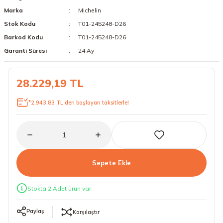
Marka
Michelin
18 Lastikler
19 Lastikler
Stok Kodu
T01-245248-D26
19 Lastikler
Barkod Kodu
T01-245248-D26
Garanti Süresi
24 Ay
20 Lastikler
28.229,19 TL
21 Lastikler
*2.943,83 TL den başlayan taksitlerle!
22 Lastikler
23 Lastikler
24 Lastikler
Sepete Ekle
50 Lastikler
Stokta 2 Adet ürün var
Paylaş
Karşılaştır