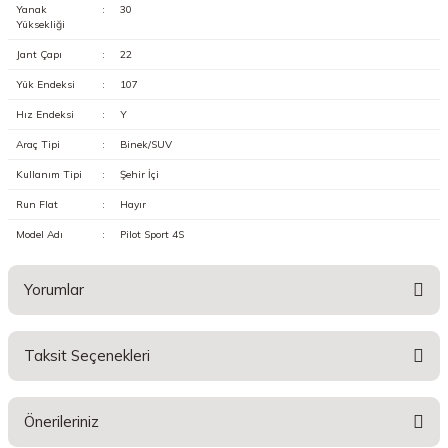
Yanak
:
30
Yüksekliği
Jant Çapı
:
22
Yük Endeksi
:
107
Hız Endeksi
:
Y
Araç Tipi
:
Binek/SUV
Kullanım Tipi
:
Şehir İçi
Run Flat
:
Hayır
Model Adı
:
Pilot Sport 4S
Yorumlar
Taksit Seçenekleri
Bu ürüne ilk yorumu siz yapın!
Önerileriniz
Yorum Yaz