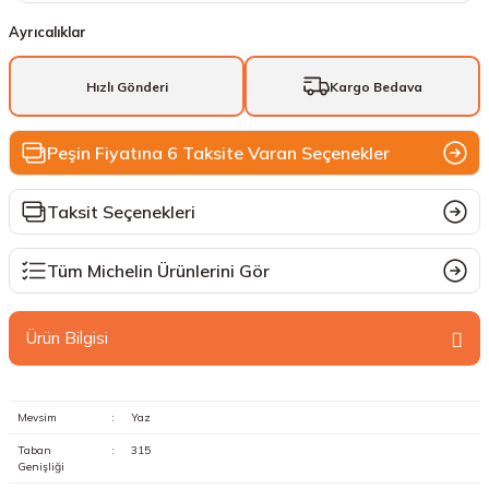
Ayrıcalıklar
Hızlı Gönderi
Kargo Bedava
Peşin Fiyatına 6 Taksite Varan Seçenekler
Taksit Seçenekleri
Tüm Michelin Ürünlerini Gör
Ürün Bilgisi
Mevsim
:
Yaz
Taban
:
315
Genişliği