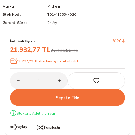
Marka
Michelin
18 Lastikler
19 Lastikler
Stok Kodu
T01-416664-D26
19 Lastikler
Garanti Süresi
24 Ay
20 Lastikler
%20
İndirimli Fiyatı
21.932,77 TL
27.415,96 TL
21 Lastikler
*2.287,22 TL den başlayan taksitlerle!
22 Lastikler
23 Lastikler
24 Lastikler
Sepete Ekle
50 Lastikler
Stokta 1 Adet ürün var
Paylaş
Karşılaştır