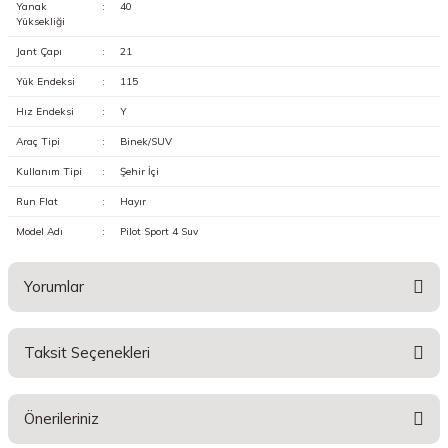
Yanak
:
40
Yüksekliği
Jant Çapı
:
21
Yük Endeksi
:
115
Hız Endeksi
:
Y
Araç Tipi
:
Binek/SUV
Kullanım Tipi
:
Şehir İçi
Run Flat
:
Hayır
Model Adı
:
Pilot Sport 4 Suv
Yorumlar
Taksit Seçenekleri
Bu ürüne ilk yorumu siz yapın!
Önerileriniz
Yorum Yaz