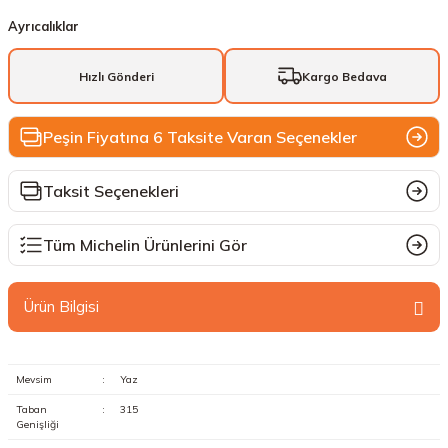
Ayrıcalıklar
Hızlı Gönderi
Kargo Bedava
Peşin Fiyatına 6 Taksite Varan Seçenekler
Taksit Seçenekleri
Tüm Michelin Ürünlerini Gör
Ürün Bilgisi
Mevsim
:
Yaz
Taban
:
315
Genişliği