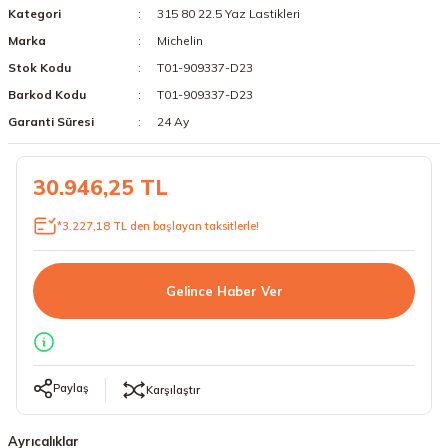
Kategori
315 80 22.5 Yaz Lastikleri
18 Lastikler
19 Lastikler
Marka
Michelin
Stok Kodu
T01-909337-D23
19 Lastikler
Barkod Kodu
T01-909337-D23
20 Lastikler
Garanti Süresi
24 Ay
21 Lastikler
30.946,25 TL
22 Lastikler
*3.227,18 TL den başlayan taksitlerle!
23 Lastikler
Gelince Haber Ver
24 Lastikler
50 Lastikler
Paylaş
Karşılaştır
Ayrıcalıklar