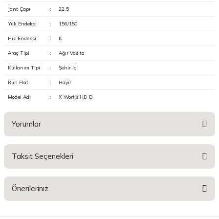
Jant Çapı
:
22.5
Yük Endeksi
:
156/150
Hız Endeksi
:
K
Araç Tipi
:
Ağır Vasıta
Kullanım Tipi
:
Şehir İçi
Run Flat
:
Hayır
Model Adı
:
X Works HD D
Yorumlar
Taksit Seçenekleri
Bu ürüne ilk yorumu siz yapın!
Önerileriniz
Yorum Yaz
Bu ürünün fiyat bilgisi, resim, ürün açıklamalarında ve diğer konularda