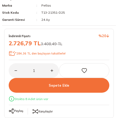
Marka
Petlas
18 Lastikler
19 Lastikler
Stok Kodu
T13-21351-D25
19 Lastikler
Garanti Süresi
24 Ay
20 Lastikler
%20
İndirimli Fiyatı
2.726,79 TL
3.408,49 TL
21 Lastikler
*284,36 TL den başlayan taksitlerle!
22 Lastikler
23 Lastikler
24 Lastikler
Sepete Ekle
50 Lastikler
Stokta 8 Adet ürün var
Paylaş
Karşılaştır