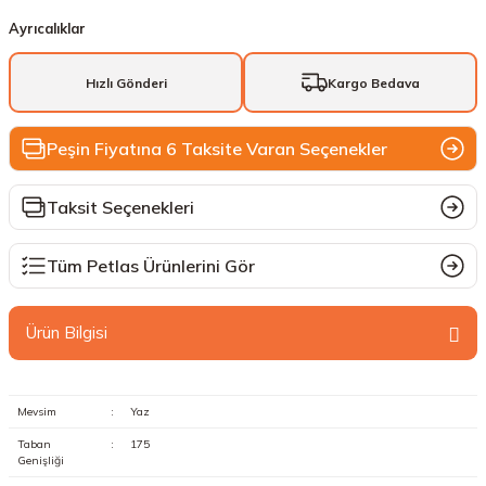
Ayrıcalıklar
Hızlı Gönderi
Kargo Bedava
Peşin Fiyatına 6 Taksite Varan Seçenekler
Taksit Seçenekleri
Tüm Petlas Ürünlerini Gör
Ürün Bilgisi
Mevsim
:
Yaz
Taban
:
175
Genişliği