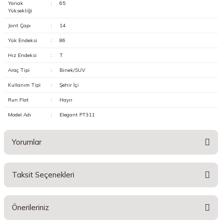
Yanak
:
65
Yüksekliği
Jant Çapı
:
14
Yük Endeksi
:
86
Hız Endeksi
:
T
Araç Tipi
:
Binek/SUV
Kullanım Tipi
:
Şehir İçi
Run Flat
:
Hayır
Model Adı
:
Elegant PT311
Yorumlar
Taksit Seçenekleri
Bu ürüne ilk yorumu siz yapın!
Önerileriniz
Yorum Yaz