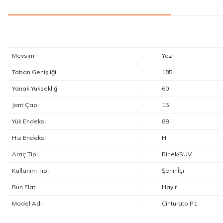
Mevsim
:
Yaz
Taban Genişliği
:
185
Yanak Yüksekliği
:
60
Jant Çapı
:
15
Yük Endeksi
:
88
Hız Endeksi
:
H
Araç Tipi
:
Binek/SUV
Kullanım Tipi
:
Şehir İçi
Run Flat
:
Hayır
Model Adı
:
Cinturato P1