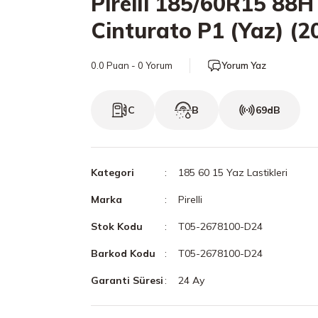
Pirelli 185/60R15 88H
Cinturato P1 (Yaz) (2
0.0 Puan - 0 Yorum
Yorum Yaz
C
B
69dB
Kategori
185 60 15 Yaz Lastikleri
Marka
Pirelli
Stok Kodu
T05-2678100-D24
Barkod Kodu
T05-2678100-D24
Garanti Süresi
24 Ay