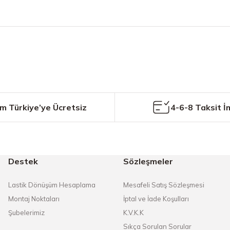
etersiz gördüğünüz noktaları öneri formunu kullanarak tarafımıza iletebilirs
Bu ürüne ilk yorumu siz yapın!
Yorum Yaz
m Türkiye’ye Ücretsiz
4-6-8 Taksit İ
Destek
Sözleşmeler
Gönder
Lastik Dönüşüm Hesaplama
Mesafeli Satış Sözleşmesi
Montaj Noktaları
İptal ve İade Koşulları
Şubelerimiz
K.V.K.K
Sıkça Sorulan Sorular