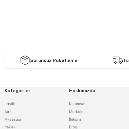
Bu ürünün fiyat bilgisi, resim, ürün açıklamalarında ve diğer konularda y
Görüş ve önerileriniz için teşekkür ederiz.
Ürün resmi kalitesiz, bozuk veya görüntülenemiyor.
Ürün açıklamasında eksik bilgiler bulunuyor.
Ürün bilgilerinde hatalar bulunuyor.
Ürün fiyatı diğer sitelerden daha pahalı.
Sorunsuz Paketleme
Tü
Bu ürüne benzer farklı alternatifler olmalı.
Kategoriler
Hakkımızda
Lastik
Kurumsal
Jant
Markalar
Aksesuar
İletişim
Yedek
Blog