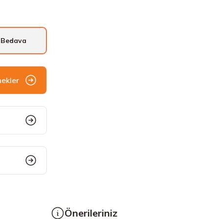
 Bedava
nekler
Önerileriniz