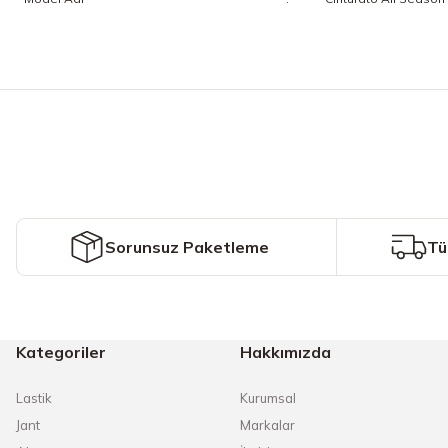
Bu ürünün fiyat bilgisi, resim, ürün açıklamalarında ve diğer konularda y
Görüş ve önerileriniz için teşekkür ederiz.
Ürün resmi kalitesiz, bozuk veya görüntülenemiyor.
Ürün açıklamasında eksik bilgiler bulunuyor.
Ürün bilgilerinde hatalar bulunuyor.
Ürün fiyatı diğer sitelerden daha pahalı.
Sorunsuz Paketleme
Tü
Bu ürüne benzer farklı alternatifler olmalı.
Kategoriler
Hakkımızda
Lastik
Kurumsal
Jant
Markalar