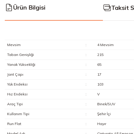
Ürün Bilgisi
Taksit 
Mevsim
:
4 Mevsim
Taban Genişliği
:
215
Yanak Yüksekliği
:
65
Jant Çapı
:
17
Yük Endeksi
:
103
Hız Endeksi
:
V
Araç Tipi
:
Binek/SUV
Kullanım Tipi
:
Şehir İçi
Run Flat
:
Hayır
Model Adı
:
Cinturato All Season