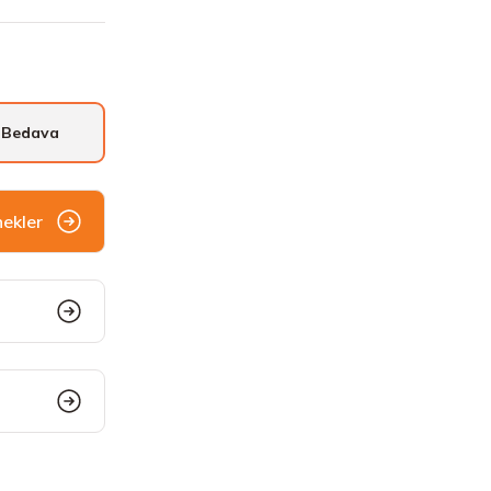
 Bedava
nekler