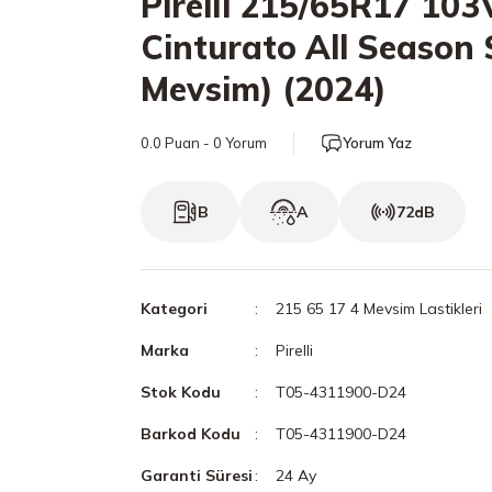
Pirelli 215/65R17 103
Cinturato All Season 
Mevsim) (2024)
0.0 Puan - 0 Yorum
Yorum Yaz
B
A
72dB
Kategori
215 65 17 4 Mevsim Lastikleri
Marka
Pirelli
Stok Kodu
T05-4311900-D24
Barkod Kodu
T05-4311900-D24
Garanti Süresi
24 Ay