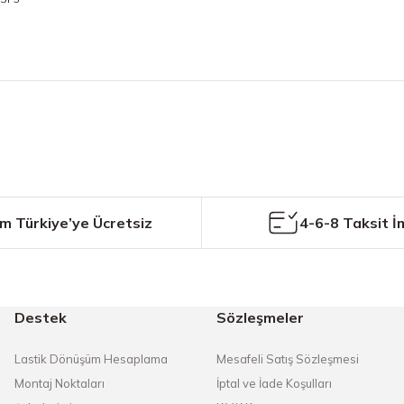
etersiz gördüğünüz noktaları öneri formunu kullanarak tarafımıza iletebilirs
Bu ürüne ilk yorumu siz yapın!
Yorum Yaz
m Türkiye’ye Ücretsiz
4-6-8 Taksit İ
Destek
Sözleşmeler
Gönder
Lastik Dönüşüm Hesaplama
Mesafeli Satış Sözleşmesi
Montaj Noktaları
İptal ve İade Koşulları