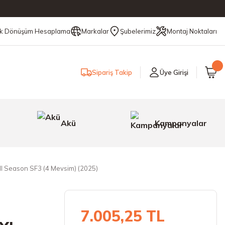
ik Dönüşüm Hesaplama
Markalar
Şubelerimiz
Montaj Noktaları
Sipariş Takip
Üye Girişi
Akü
Kampanyalar
All Season SF3 (4 Mevsim) (2025)
7.005,25 TL