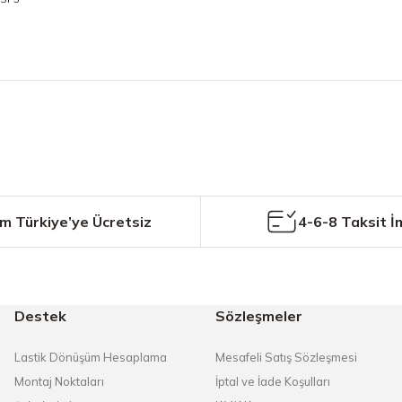
etersiz gördüğünüz noktaları öneri formunu kullanarak tarafımıza iletebilirs
Bu ürüne ilk yorumu siz yapın!
Yorum Yaz
m Türkiye’ye Ücretsiz
4-6-8 Taksit İ
Destek
Sözleşmeler
Gönder
Lastik Dönüşüm Hesaplama
Mesafeli Satış Sözleşmesi
Montaj Noktaları
İptal ve İade Koşulları