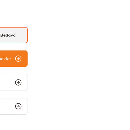
 Bedava
nekler