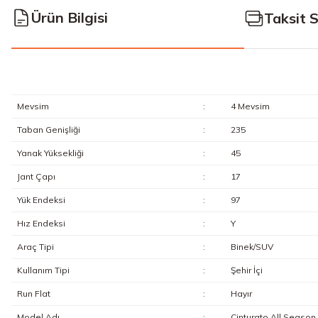
Ürün Bilgisi
Taksit 
Mevsim
:
4 Mevsim
Taban Genişliği
:
235
Yanak Yüksekliği
:
45
Jant Çapı
:
17
Yük Endeksi
:
97
Hız Endeksi
:
Y
Araç Tipi
:
Binek/SUV
Kullanım Tipi
:
Şehir İçi
Run Flat
:
Hayır
Model Adı
:
Cinturato All Season