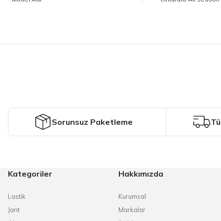
Bu ürünün fiyat bilgisi, resim, ürün açıklamalarında ve diğer konularda y
Görüş ve önerileriniz için teşekkür ederiz.
Ürün resmi kalitesiz, bozuk veya görüntülenemiyor.
Ürün açıklamasında eksik bilgiler bulunuyor.
Ürün bilgilerinde hatalar bulunuyor.
Ürün fiyatı diğer sitelerden daha pahalı.
Sorunsuz Paketleme
Tü
Bu ürüne benzer farklı alternatifler olmalı.
Kategoriler
Hakkımızda
Lastik
Kurumsal
Jant
Markalar