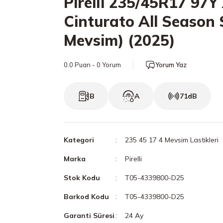
Pirelli 235/45R17 97Y
Cinturato All Season 
Mevsim) (2025)
0.0 Puan - 0 Yorum
Yorum Yaz
B
A
71dB
Kategori
235 45 17 4 Mevsim Lastikleri
Marka
Pirelli
Stok Kodu
T05-4339800-D25
Barkod Kodu
T05-4339800-D25
Garanti Süresi
24 Ay