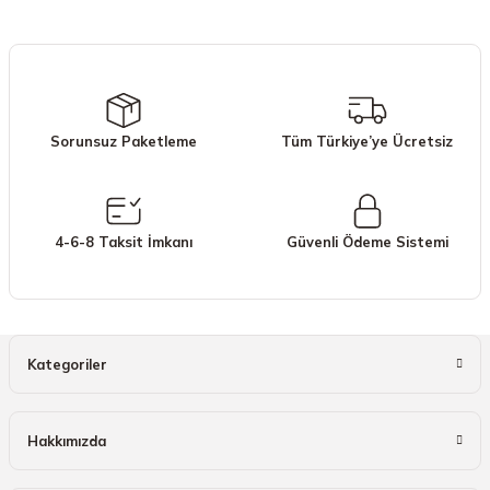
iletebilirsiniz.
Görüş ve önerileriniz için teşekkür ederiz.
Ürün resmi kalitesiz, bozuk veya görüntülenemiyor.
Ürün açıklamasında eksik bilgiler bulunuyor.
Sorunsuz Paketleme
Tüm Türkiye’ye Ücretsiz
Ürün bilgilerinde hatalar bulunuyor.
Ürün fiyatı diğer sitelerden daha pahalı.
Bu ürüne benzer farklı alternatifler olmalı.
4-6-8 Taksit İmkanı
Güvenli Ödeme Sistemi
Gönder
Kategoriler
Hakkımızda