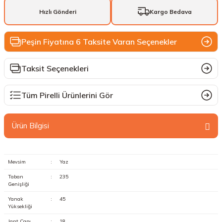
Hızlı Gönderi
Kargo Bedava
Peşin Fiyatına 6 Taksite Varan Seçenekler
Taksit Seçenekleri
Tüm Pirelli Ürünlerini Gör
Ürün Bilgisi
Mevsim
:
Yaz
Taban
:
235
Genişliği
Yanak
:
45
Yüksekliği
Jant Çapı
:
18