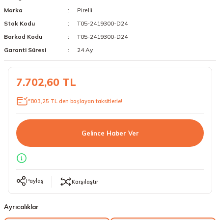
Marka
Pirelli
18 Lastikler
19 Lastikler
Stok Kodu
T05-2419300-D24
19 Lastikler
Barkod Kodu
T05-2419300-D24
Garanti Süresi
24 Ay
20 Lastikler
7.702,60 TL
21 Lastikler
*803,25 TL den başlayan taksitlerle!
22 Lastikler
23 Lastikler
Gelince Haber Ver
24 Lastikler
50 Lastikler
Paylaş
Karşılaştır
Ayrıcalıklar