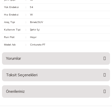
Yük Endeksi
:
94
Hız Endeksi
:
W
Araç Tipi
:
Binek/SUV
Kullanım Tipi
:
Şehir İçi
Run Flat
:
Hayır
Model Adı
:
Cinturato P7
Yorumlar
Taksit Seçenekleri
Bu ürüne ilk yorumu siz yapın!
Önerileriniz
Yorum Yaz
Bu ürünün fiyat bilgisi, resim, ürün açıklamalarında ve diğer konularda
yetersiz gördüğünüz noktaları öneri formunu kullanarak tarafımıza