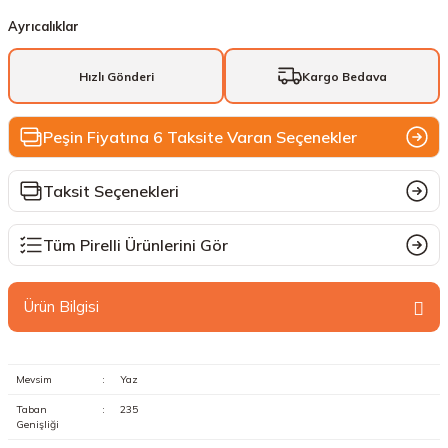
Ayrıcalıklar
Hızlı Gönderi
Kargo Bedava
Peşin Fiyatına 6 Taksite Varan Seçenekler
Taksit Seçenekleri
Tüm Pirelli Ürünlerini Gör
Ürün Bilgisi
Mevsim
:
Yaz
Taban
:
235
Genişliği