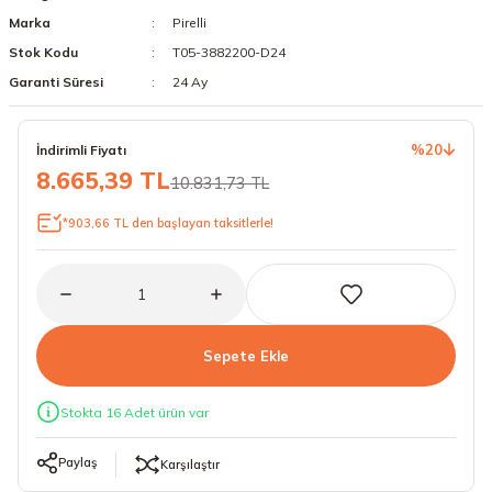
Marka
Pirelli
18 Lastikler
19 Lastikler
Stok Kodu
T05-3882200-D24
19 Lastikler
Garanti Süresi
24 Ay
20 Lastikler
%20
İndirimli Fiyatı
8.665,39 TL
10.831,73 TL
21 Lastikler
*903,66 TL den başlayan taksitlerle!
22 Lastikler
23 Lastikler
24 Lastikler
Sepete Ekle
50 Lastikler
Stokta 16 Adet ürün var
Paylaş
Karşılaştır