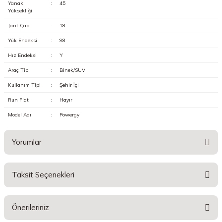
Yanak
:
45
Yüksekliği
Jant Çapı
:
18
Yük Endeksi
:
98
Hız Endeksi
:
Y
Araç Tipi
:
Binek/SUV
Kullanım Tipi
:
Şehir İçi
Run Flat
:
Hayır
Model Adı
:
Powergy
Yorumlar
Taksit Seçenekleri
Bu ürüne ilk yorumu siz yapın!
Önerileriniz
Yorum Yaz