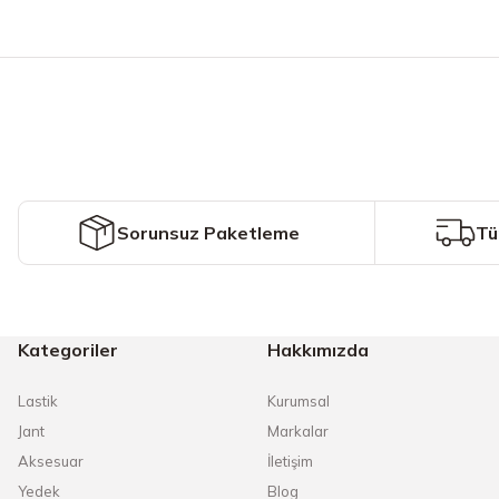
Bu ürünün fiyat bilgisi, resim, ürün açıklamalarında ve diğer konularda y
Görüş ve önerileriniz için teşekkür ederiz.
Ürün resmi kalitesiz, bozuk veya görüntülenemiyor.
Ürün açıklamasında eksik bilgiler bulunuyor.
Ürün bilgilerinde hatalar bulunuyor.
Ürün fiyatı diğer sitelerden daha pahalı.
Sorunsuz Paketleme
Tü
Bu ürüne benzer farklı alternatifler olmalı.
Kategoriler
Hakkımızda
Lastik
Kurumsal
Jant
Markalar
Aksesuar
İletişim
Yedek
Blog