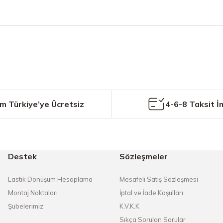
etersiz gördüğünüz noktaları öneri formunu kullanarak tarafımıza iletebilirs
Bu ürüne ilk yorumu siz yapın!
Yorum Yaz
m Türkiye’ye Ücretsiz
4-6-8 Taksit İ
Destek
Sözleşmeler
Gönder
Lastik Dönüşüm Hesaplama
Mesafeli Satış Sözleşmesi
Montaj Noktaları
İptal ve İade Koşulları
Şubelerimiz
K.V.K.K
Sıkça Sorulan Sorular