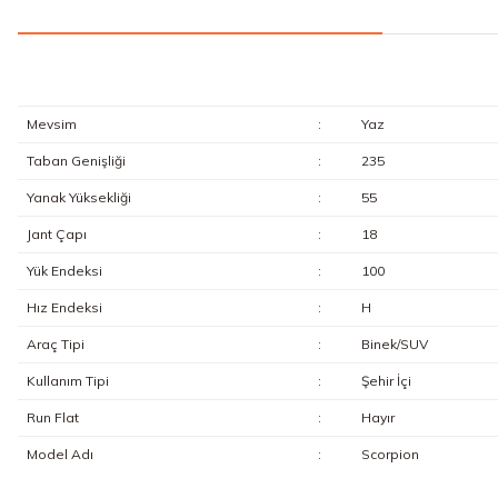
Mevsim
:
Yaz
Taban Genişliği
:
235
Yanak Yüksekliği
:
55
Jant Çapı
:
18
Yük Endeksi
:
100
Hız Endeksi
:
H
Araç Tipi
:
Binek/SUV
Kullanım Tipi
:
Şehir İçi
Run Flat
:
Hayır
Model Adı
:
Scorpion