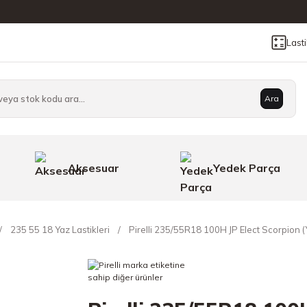
Last
Ara
Aksesuar
Yedek Parça
235 55 18 Yaz Lastikleri
Pirelli 235/55R18 100H JP Elect Scorpion (