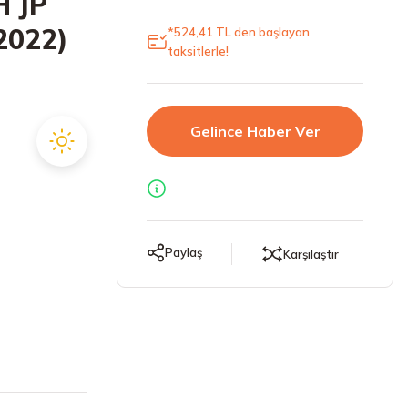
H JP
(2022)
*524,41 TL den başlayan
taksitlerle!
Gelince Haber Ver
Paylaş
Karşılaştır