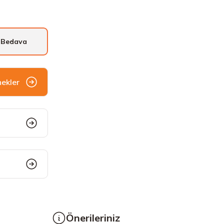
 Bedava
nekler
Önerileriniz