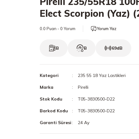
Pirelli 235/55R18 100
Elect Scorpion (Yaz) 
0.0 Puan - 0 Yorum
Yorum Yaz
B
B
69dB
Kategori
235 55 18 Yaz Lastikleri
Marka
Pirelli
Stok Kodu
T05-3830500-D22
Barkod Kodu
T05-3830500-D22
Garanti Süresi
24 Ay