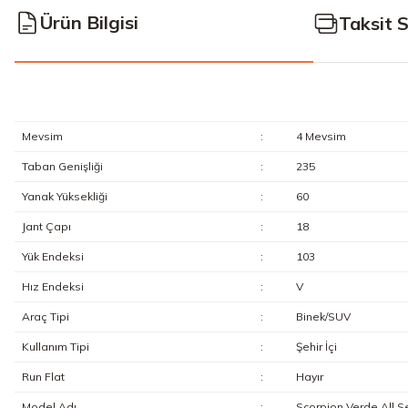
Ürün Bilgisi
Taksit 
Mevsim
:
4 Mevsim
Taban Genişliği
:
235
Yanak Yüksekliği
:
60
Jant Çapı
:
18
Yük Endeksi
:
103
Hız Endeksi
:
V
Araç Tipi
:
Binek/SUV
Kullanım Tipi
:
Şehir İçi
Run Flat
:
Hayır
Model Adı
:
Scorpion Verde All 