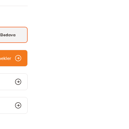
 Bedava
nekler