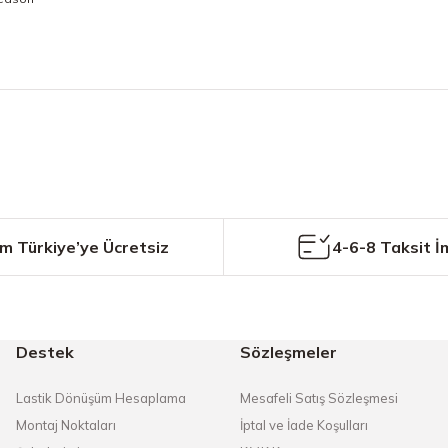
etersiz gördüğünüz noktaları öneri formunu kullanarak tarafımıza iletebilirs
Bu ürüne ilk yorumu siz yapın!
Yorum Yaz
m Türkiye’ye Ücretsiz
4-6-8 Taksit İ
Destek
Sözleşmeler
Gönder
Lastik Dönüşüm Hesaplama
Mesafeli Satış Sözleşmesi
Montaj Noktaları
İptal ve İade Koşulları