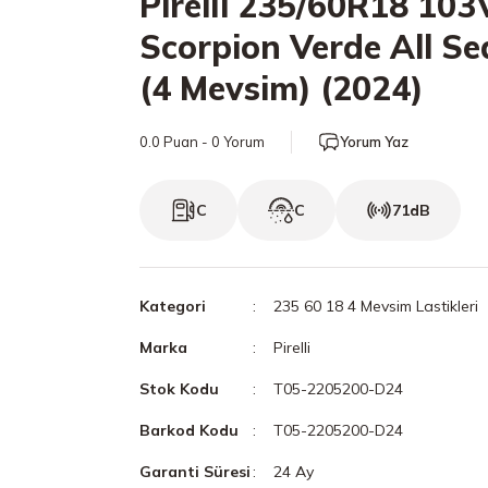
Pirelli 235/60R18 103
Scorpion Verde All S
(4 Mevsim) (2024)
0.0 Puan - 0 Yorum
Yorum Yaz
C
C
71dB
Kategori
235 60 18 4 Mevsim Lastikleri
Marka
Pirelli
Stok Kodu
T05-2205200-D24
Barkod Kodu
T05-2205200-D24
Garanti Süresi
24 Ay