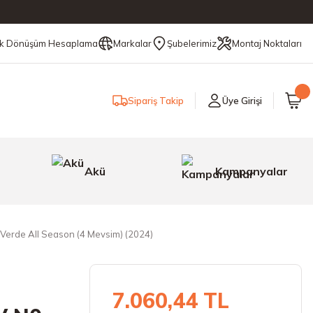
ik Dönüşüm Hesaplama
Markalar
Şubelerimiz
Montaj Noktaları
Sipariş Takip
Üye Girişi
Akü
Kampanyalar
 Verde All Season (4 Mevsim) (2024)
7.060,44 TL