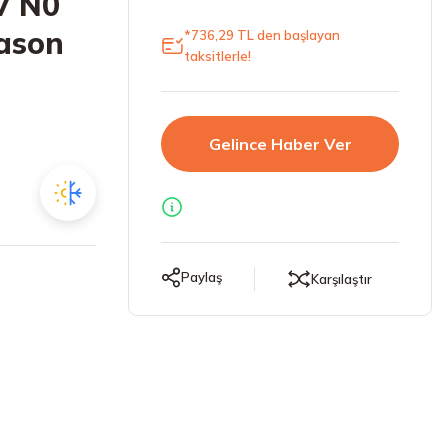
V N0
eason
*736,29 TL den başlayan
taksitlerle!
Gelince Haber Ver
Paylaş
Karşılaştır