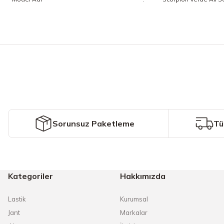
Bu ürünün fiyat bilgisi, resim, ürün açıklamalarında ve diğer konularda y
Görüş ve önerileriniz için teşekkür ederiz.
Ürün resmi kalitesiz, bozuk veya görüntülenemiyor.
Ürün açıklamasında eksik bilgiler bulunuyor.
Ürün bilgilerinde hatalar bulunuyor.
Ürün fiyatı diğer sitelerden daha pahalı.
Sorunsuz Paketleme
Tü
Bu ürüne benzer farklı alternatifler olmalı.
Kategoriler
Hakkımızda
Lastik
Kurumsal
Jant
Markalar