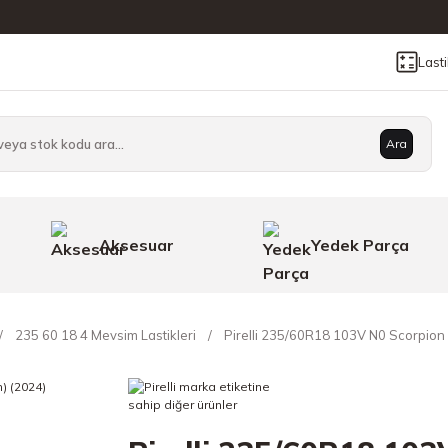
Last
Ara
Aksesuar
Yedek Parça
235 60 18 4 Mevsim Lastikleri
Pirelli 235/60R18 103V N0 Scorpion