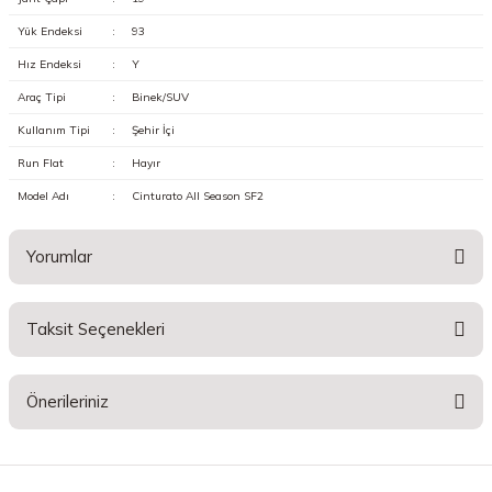
Yük Endeksi
:
93
Hız Endeksi
:
Y
Araç Tipi
:
Binek/SUV
Kullanım Tipi
:
Şehir İçi
Run Flat
:
Hayır
Model Adı
:
Cinturato All Season SF2
Yorumlar
Taksit Seçenekleri
Bu ürüne ilk yorumu siz yapın!
Önerileriniz
Yorum Yaz
Bu ürünün fiyat bilgisi, resim, ürün açıklamalarında ve diğer konularda
yetersiz gördüğünüz noktaları öneri formunu kullanarak tarafımıza