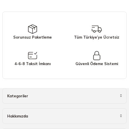
iletebilirsiniz.
Görüş ve önerileriniz için teşekkür ederiz.
Ürün resmi kalitesiz, bozuk veya görüntülenemiyor.
Ürün açıklamasında eksik bilgiler bulunuyor.
Sorunsuz Paketleme
Tüm Türkiye’ye Ücretsiz
Ürün bilgilerinde hatalar bulunuyor.
Ürün fiyatı diğer sitelerden daha pahalı.
Bu ürüne benzer farklı alternatifler olmalı.
4-6-8 Taksit İmkanı
Güvenli Ödeme Sistemi
Gönder
Kategoriler
Hakkımızda