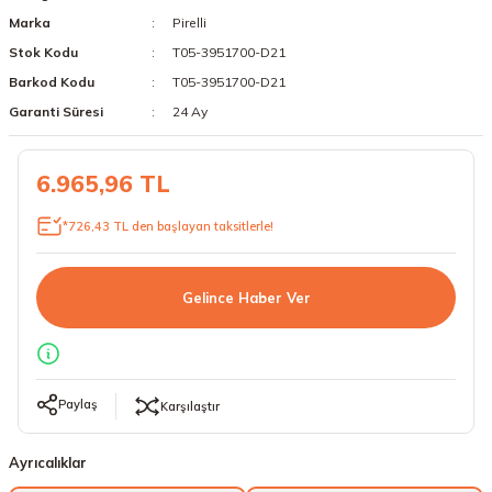
Marka
Pirelli
18 Lastikler
19 Lastikler
Stok Kodu
T05-3951700-D21
19 Lastikler
Barkod Kodu
T05-3951700-D21
Garanti Süresi
24 Ay
20 Lastikler
6.965,96 TL
21 Lastikler
*726,43 TL den başlayan taksitlerle!
22 Lastikler
23 Lastikler
Gelince Haber Ver
24 Lastikler
50 Lastikler
Paylaş
Karşılaştır
Ayrıcalıklar