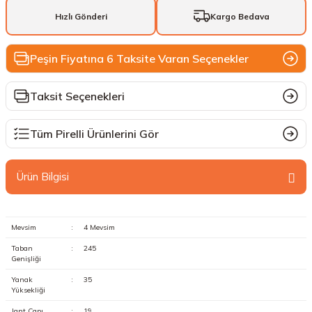
Hızlı Gönderi
Kargo Bedava
Peşin Fiyatına 6 Taksite Varan Seçenekler
Taksit Seçenekleri
Tüm Pirelli Ürünlerini Gör
Ürün Bilgisi
Mevsim
:
4 Mevsim
Taban
:
245
Genişliği
Yanak
:
35
Yüksekliği
Jant Çapı
:
19