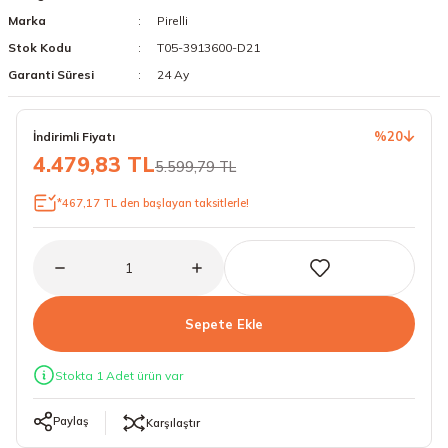
Marka
Pirelli
18 Lastikler
19 Lastikler
Stok Kodu
T05-3913600-D21
19 Lastikler
Garanti Süresi
24 Ay
20 Lastikler
%20
İndirimli Fiyatı
4.479,83 TL
5.599,79 TL
21 Lastikler
*467,17 TL den başlayan taksitlerle!
22 Lastikler
23 Lastikler
24 Lastikler
Sepete Ekle
50 Lastikler
Stokta 1 Adet ürün var
Paylaş
Karşılaştır