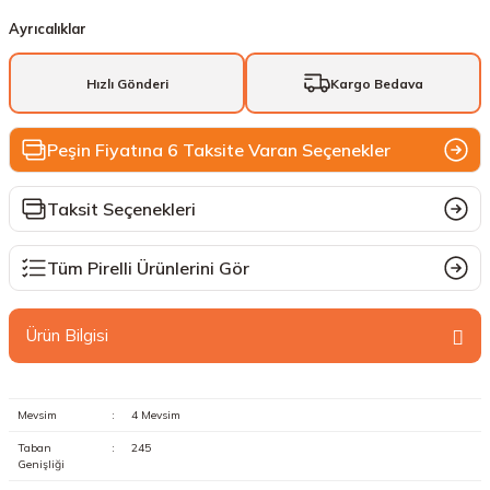
Ayrıcalıklar
Hızlı Gönderi
Kargo Bedava
Peşin Fiyatına 6 Taksite Varan Seçenekler
Taksit Seçenekleri
Tüm Pirelli Ürünlerini Gör
Ürün Bilgisi
Mevsim
:
4 Mevsim
Taban
:
245
Genişliği