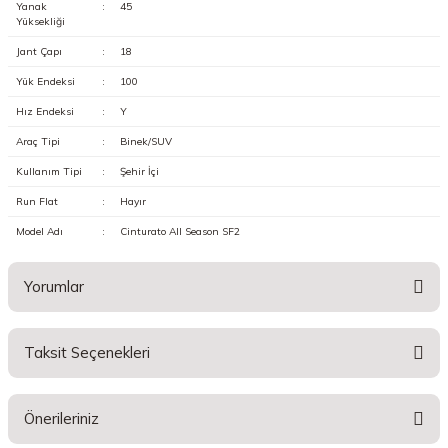
Yanak
:
45
Yüksekliği
Jant Çapı
:
18
Yük Endeksi
:
100
Hız Endeksi
:
Y
Araç Tipi
:
Binek/SUV
Kullanım Tipi
:
Şehir İçi
Run Flat
:
Hayır
Model Adı
:
Cinturato All Season SF2
Yorumlar
Taksit Seçenekleri
Bu ürüne ilk yorumu siz yapın!
Önerileriniz
Yorum Yaz