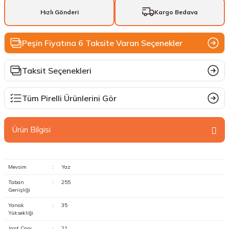
Hızlı Gönderi
Kargo Bedava
Peşin Fiyatına 6 Taksite Varan Seçenekler
Taksit Seçenekleri
Tüm Pirelli Ürünlerini Gör
Ürün Bilgisi
Mevsim
:
Yaz
Taban
:
255
Genişliği
Yanak
:
35
Yüksekliği
Jant Çapı
:
21