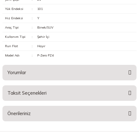
Yük Endeksi
:
101
Hız Endeksi
:
Y
Araç Tipi
:
Binek/SUV
Kullanım Tipi
:
Şehir İçi
Run Flat
:
Hayır
Model Adı
:
P-Zero PZ4
Yorumlar
Taksit Seçenekleri
Bu ürüne ilk yorumu siz yapın!
Önerileriniz
Yorum Yaz
Bu ürünün fiyat bilgisi, resim, ürün açıklamalarında ve diğer konularda
yetersiz gördüğünüz noktaları öneri formunu kullanarak tarafımıza