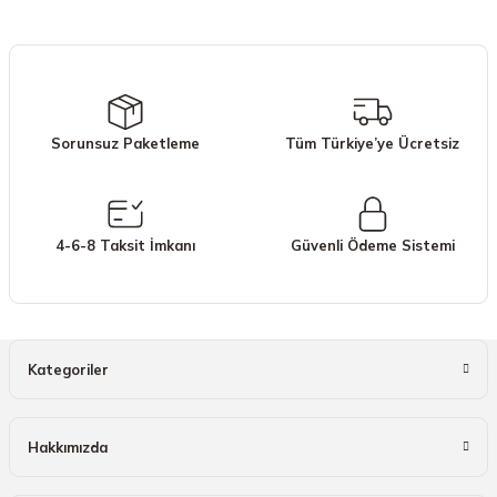
iletebilirsiniz.
Görüş ve önerileriniz için teşekkür ederiz.
Ürün resmi kalitesiz, bozuk veya görüntülenemiyor.
Ürün açıklamasında eksik bilgiler bulunuyor.
Sorunsuz Paketleme
Tüm Türkiye’ye Ücretsiz
Ürün bilgilerinde hatalar bulunuyor.
Ürün fiyatı diğer sitelerden daha pahalı.
Bu ürüne benzer farklı alternatifler olmalı.
4-6-8 Taksit İmkanı
Güvenli Ödeme Sistemi
Gönder
Kategoriler
Hakkımızda