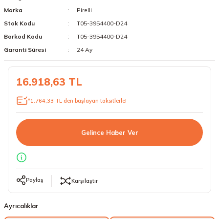
Marka
Pirelli
18 Lastikler
19 Lastikler
Stok Kodu
T05-3954400-D24
19 Lastikler
Barkod Kodu
T05-3954400-D24
Garanti Süresi
24 Ay
20 Lastikler
16.918,63 TL
21 Lastikler
*1.764,33 TL den başlayan taksitlerle!
22 Lastikler
23 Lastikler
Gelince Haber Ver
24 Lastikler
50 Lastikler
Paylaş
Karşılaştır
Ayrıcalıklar