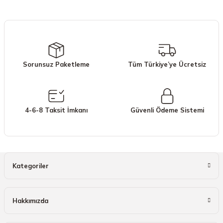
iletebilirsiniz.
Görüş ve önerileriniz için teşekkür ederiz.
Ürün resmi kalitesiz, bozuk veya görüntülenemiyor.
Ürün açıklamasında eksik bilgiler bulunuyor.
Sorunsuz Paketleme
Tüm Türkiye’ye Ücretsiz
Ürün bilgilerinde hatalar bulunuyor.
Ürün fiyatı diğer sitelerden daha pahalı.
Bu ürüne benzer farklı alternatifler olmalı.
4-6-8 Taksit İmkanı
Güvenli Ödeme Sistemi
Gönder
Kategoriler
Hakkımızda