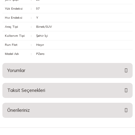
Yük Endeksi
:
97
Hız Endeksi
:
Y
Araç Tipi
:
Binek/SUV
Kullanım Tipi
:
Şehir İçi
Run Flat
:
Hayır
Model Adı
:
PZero
Yorumlar
Taksit Seçenekleri
Bu ürüne ilk yorumu siz yapın!
Önerileriniz
Yorum Yaz
Bu ürünün fiyat bilgisi, resim, ürün açıklamalarında ve diğer konularda
yetersiz gördüğünüz noktaları öneri formunu kullanarak tarafımıza