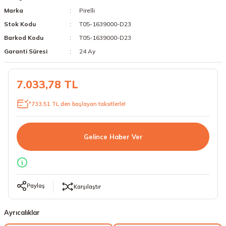
Marka
Pirelli
18 Lastikler
19 Lastikler
Stok Kodu
T05-1639000-D23
19 Lastikler
Barkod Kodu
T05-1639000-D23
Garanti Süresi
24 Ay
20 Lastikler
7.033,78 TL
21 Lastikler
*733,51 TL den başlayan taksitlerle!
22 Lastikler
23 Lastikler
Gelince Haber Ver
24 Lastikler
50 Lastikler
Paylaş
Karşılaştır
Ayrıcalıklar