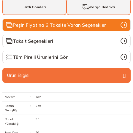
Hızlı Gönderi
Kargo Bedava
Peşin Fiyatına 6 Taksite Varan Seçenekler
Taksit Seçenekleri
Tüm Pirelli Ürünlerini Gör
Ürün Bilgisi
Mevsim
:
Yaz
Taban
:
255
Genişliği
Yanak
:
35
Yüksekliği
Jant Çapı
:
20