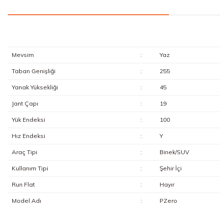
Mevsim
:
Yaz
Taban Genişliği
:
255
Yanak Yüksekliği
:
45
Jant Çapı
:
19
Yük Endeksi
:
100
Hız Endeksi
:
Y
Araç Tipi
:
Binek/SUV
Kullanım Tipi
:
Şehir İçi
Run Flat
:
Hayır
Model Adı
:
PZero