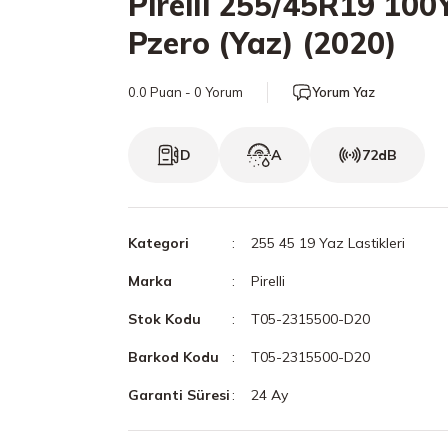
Pirelli 255/45R19 100
Pzero (Yaz) (2020)
0.0 Puan - 0 Yorum
Yorum Yaz
D
A
72dB
Kategori
255 45 19 Yaz Lastikleri
Marka
Pirelli
Stok Kodu
T05-2315500-D20
Barkod Kodu
T05-2315500-D20
Garanti Süresi
24 Ay