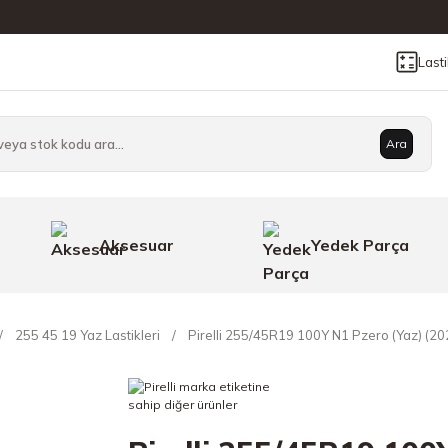
Last
Ara
Aksesuar
Yedek Parça
255 45 19 Yaz Lastikleri
Pirelli 255/45R19 100Y N1 Pzero (Yaz) (20