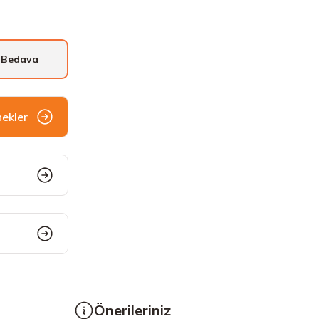
 Bedava
nekler
Önerileriniz