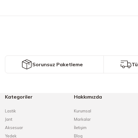
Bu ürünün fiyat bilgisi, resim, ürün açıklamalarında ve diğer konularda y
Görüş ve önerileriniz için teşekkür ederiz.
Ürün resmi kalitesiz, bozuk veya görüntülenemiyor.
Ürün açıklamasında eksik bilgiler bulunuyor.
Ürün bilgilerinde hatalar bulunuyor.
Ürün fiyatı diğer sitelerden daha pahalı.
Sorunsuz Paketleme
Tü
Bu ürüne benzer farklı alternatifler olmalı.
Kategoriler
Hakkımızda
Lastik
Kurumsal
Jant
Markalar
Aksesuar
İletişim
Yedek
Blog