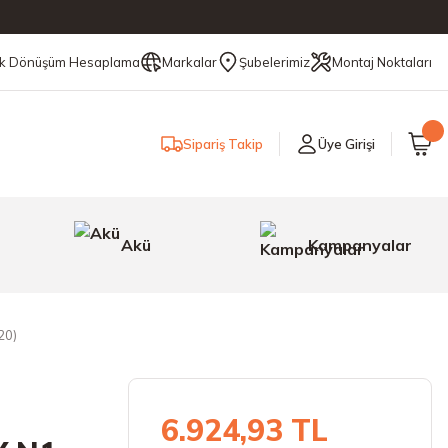
ik Dönüşüm Hesaplama
Markalar
Şubelerimiz
Montaj Noktaları
Sipariş Takip
Üye Girişi
Akü
Kampanyalar
20)
6.924,93 TL