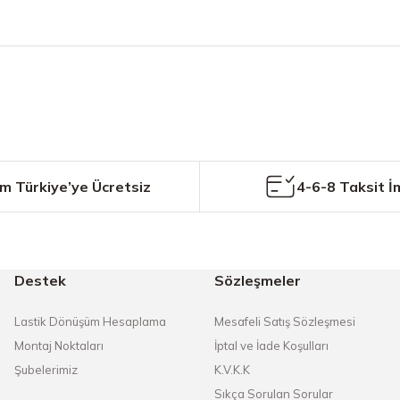
etersiz gördüğünüz noktaları öneri formunu kullanarak tarafımıza iletebilirs
Bu ürüne ilk yorumu siz yapın!
Yorum Yaz
m Türkiye’ye Ücretsiz
4-6-8 Taksit İ
Destek
Sözleşmeler
Gönder
Lastik Dönüşüm Hesaplama
Mesafeli Satış Sözleşmesi
Montaj Noktaları
İptal ve İade Koşulları
Şubelerimiz
K.V.K.K
Sıkça Sorulan Sorular