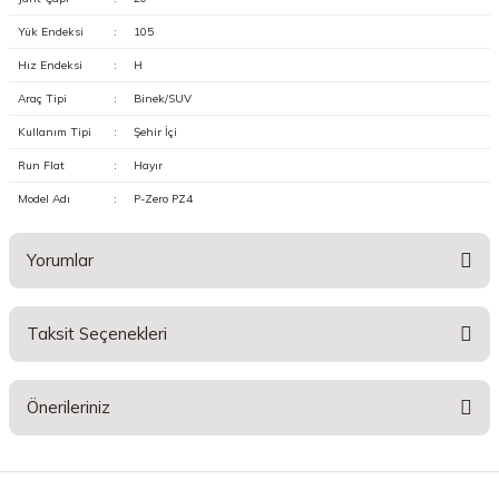
Yük Endeksi
:
105
Hız Endeksi
:
H
Araç Tipi
:
Binek/SUV
Kullanım Tipi
:
Şehir İçi
Run Flat
:
Hayır
Model Adı
:
P-Zero PZ4
Yorumlar
Taksit Seçenekleri
Bu ürüne ilk yorumu siz yapın!
Önerileriniz
Yorum Yaz
Bu ürünün fiyat bilgisi, resim, ürün açıklamalarında ve diğer konularda
yetersiz gördüğünüz noktaları öneri formunu kullanarak tarafımıza