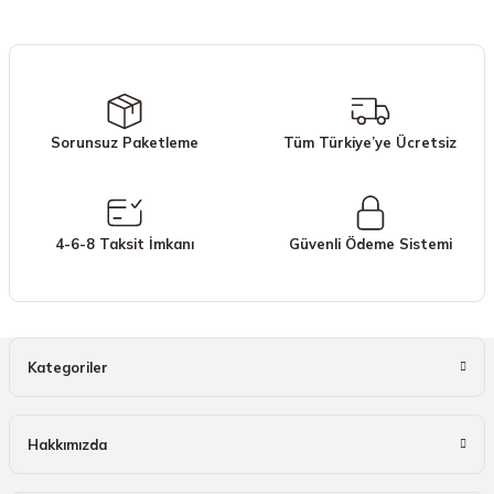
iletebilirsiniz.
Görüş ve önerileriniz için teşekkür ederiz.
Ürün resmi kalitesiz, bozuk veya görüntülenemiyor.
Ürün açıklamasında eksik bilgiler bulunuyor.
Sorunsuz Paketleme
Tüm Türkiye’ye Ücretsiz
Ürün bilgilerinde hatalar bulunuyor.
Ürün fiyatı diğer sitelerden daha pahalı.
Bu ürüne benzer farklı alternatifler olmalı.
4-6-8 Taksit İmkanı
Güvenli Ödeme Sistemi
Gönder
Kategoriler
Hakkımızda