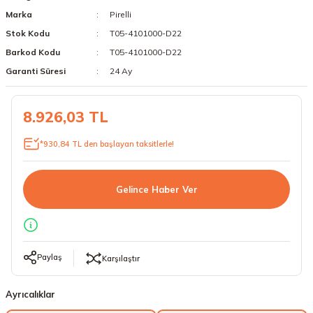
Marka
Pirelli
18 Lastikler
19 Lastikler
Stok Kodu
T05-4101000-D22
19 Lastikler
Barkod Kodu
T05-4101000-D22
Garanti Süresi
24 Ay
20 Lastikler
8.926,03 TL
21 Lastikler
*930,84 TL den başlayan taksitlerle!
22 Lastikler
23 Lastikler
Gelince Haber Ver
24 Lastikler
50 Lastikler
Paylaş
Karşılaştır
Ayrıcalıklar