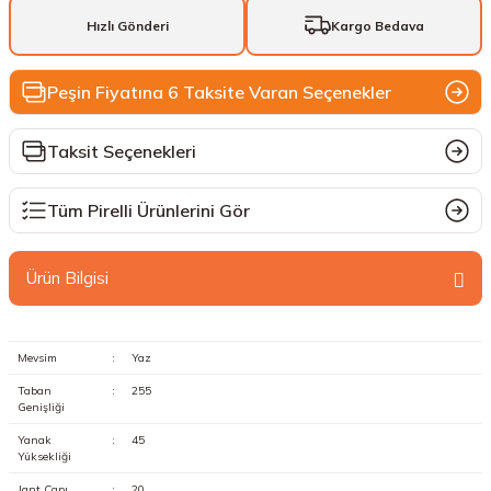
Hızlı Gönderi
Kargo Bedava
Peşin Fiyatına 6 Taksite Varan Seçenekler
Taksit Seçenekleri
Tüm Pirelli Ürünlerini Gör
Ürün Bilgisi
Mevsim
:
Yaz
Taban
:
255
Genişliği
Yanak
:
45
Yüksekliği
Jant Çapı
:
20