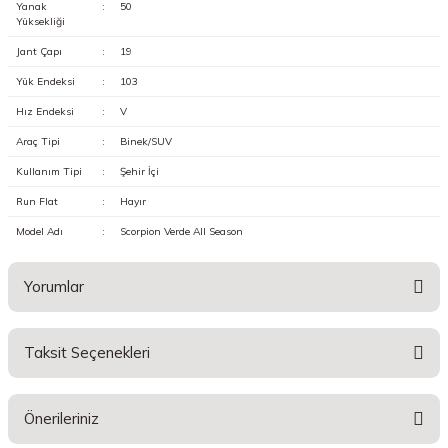
Yanak
:
50
Yüksekliği
Jant Çapı
:
19
Yük Endeksi
:
103
Hız Endeksi
:
V
Araç Tipi
:
Binek/SUV
Kullanım Tipi
:
Şehir İçi
Run Flat
:
Hayır
Model Adı
:
Scorpion Verde All Season
Yorumlar
Taksit Seçenekleri
Bu ürüne ilk yorumu siz yapın!
Önerileriniz
Yorum Yaz