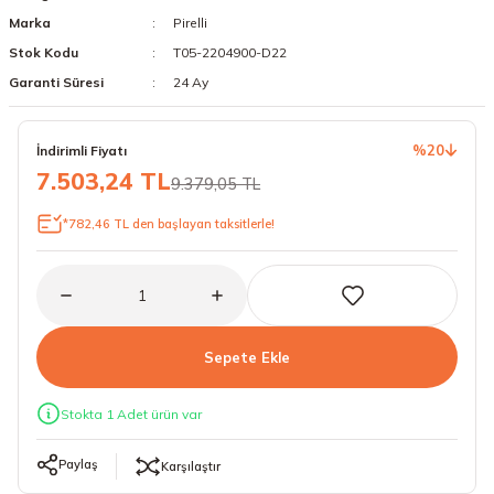
Marka
Pirelli
18 Lastikler
19 Lastikler
Stok Kodu
T05-2204900-D22
19 Lastikler
Garanti Süresi
24 Ay
20 Lastikler
%20
İndirimli Fiyatı
7.503,24 TL
9.379,05 TL
21 Lastikler
*782,46 TL den başlayan taksitlerle!
22 Lastikler
23 Lastikler
24 Lastikler
Sepete Ekle
50 Lastikler
Stokta 1 Adet ürün var
Paylaş
Karşılaştır