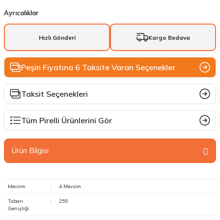
Ayrıcalıklar
Hızlı Gönderi
Kargo Bedava
Peşin Fiyatına 6 Taksite Varan Seçenekler
Taksit Seçenekleri
Tüm Pirelli Ürünlerini Gör
Ürün Bilgisi
Mevsim
:
4 Mevsim
Taban
:
255
Genişliği