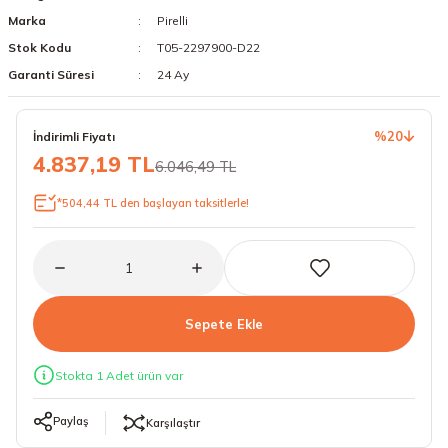
Marka
Pirelli
18 Lastikler
19 Lastikler
Stok Kodu
T05-2297900-D22
19 Lastikler
Garanti Süresi
24 Ay
20 Lastikler
%20
İndirimli Fiyatı
4.837,19 TL
6.046,49 TL
21 Lastikler
*504,44 TL den başlayan taksitlerle!
22 Lastikler
23 Lastikler
24 Lastikler
Sepete Ekle
50 Lastikler
Stokta 1 Adet ürün var
Paylaş
Karşılaştır