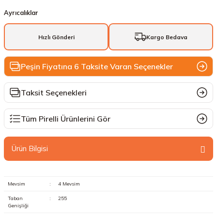
Ayrıcalıklar
Hızlı Gönderi
Kargo Bedava
Peşin Fiyatına 6 Taksite Varan Seçenekler
Taksit Seçenekleri
Tüm Pirelli Ürünlerini Gör
Ürün Bilgisi
Mevsim
:
4 Mevsim
Taban
:
255
Genişliği