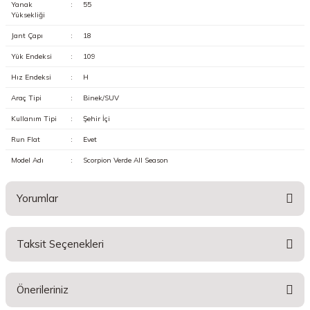
Yanak
:
55
Yüksekliği
Jant Çapı
:
18
Yük Endeksi
:
109
Hız Endeksi
:
H
Araç Tipi
:
Binek/SUV
Kullanım Tipi
:
Şehir İçi
Run Flat
:
Evet
Model Adı
:
Scorpion Verde All Season
Yorumlar
Taksit Seçenekleri
Bu ürüne ilk yorumu siz yapın!
Önerileriniz
Yorum Yaz