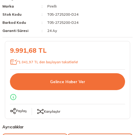
Marka
Pirelli
18 Lastikler
19 Lastikler
Stok Kodu
T05-2725200-D24
19 Lastikler
Barkod Kodu
T05-2725200-D24
Garanti Süresi
24 Ay
20 Lastikler
9.991,68 TL
21 Lastikler
*1.041,97 TL den başlayan taksitlerle!
22 Lastikler
23 Lastikler
Gelince Haber Ver
24 Lastikler
50 Lastikler
Paylaş
Karşılaştır
Ayrıcalıklar