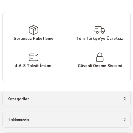
iletebilirsiniz.
Görüş ve önerileriniz için teşekkür ederiz.
Ürün resmi kalitesiz, bozuk veya görüntülenemiyor.
Ürün açıklamasında eksik bilgiler bulunuyor.
Sorunsuz Paketleme
Tüm Türkiye’ye Ücretsiz
Ürün bilgilerinde hatalar bulunuyor.
Ürün fiyatı diğer sitelerden daha pahalı.
Bu ürüne benzer farklı alternatifler olmalı.
4-6-8 Taksit İmkanı
Güvenli Ödeme Sistemi
Gönder
Kategoriler
Hakkımızda