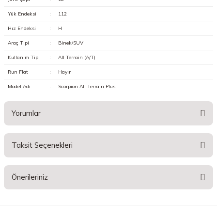
Yük Endeksi
:
112
Hız Endeksi
:
H
Araç Tipi
:
Binek/SUV
Kullanım Tipi
:
All Terrain (A/T)
Run Flat
:
Hayır
Model Adı
:
Scorpion All Terrain Plus
Yorumlar
Taksit Seçenekleri
Bu ürüne ilk yorumu siz yapın!
Önerileriniz
Yorum Yaz
Bu ürünün fiyat bilgisi, resim, ürün açıklamalarında ve diğer konularda
yetersiz gördüğünüz noktaları öneri formunu kullanarak tarafımıza