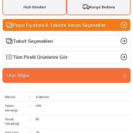
Hızlı Gönderi
Kargo Bedava
Peşin Fiyatına 6 Taksite Varan Seçenekler
Taksit Seçenekleri
Tüm Pirelli Ürünlerini Gör
Ürün Bilgisi
Mevsim
:
4 Mevsim
Taban
:
255
Genişliği
Yanak
:
60
Yüksekliği
Jant Çapı
:
18