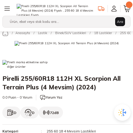
Geri Dön
Geri Dön
Geri Dön
Ara
Binek/SUV Lastikleri
Hafif Ticari Lastikleri
Ağır Vasıta Lastikleri
Anasayfa
Lastik
Binek/SUV Lastikleri
18 Lastikler
255 60 1
leri
arı
12 Lastikler
12 Lastikler
17.5 Lastikler
kleri
13 Lastikler
13 Lastikler
19.5 Lastikler
kleri
14 Lastikler
14 Lastikler
22.5 Lastikler
Pirelli 255/60R18 112H XL Scorpion All
15 Lastikler
15 Lastikler
Terrain Plus (4 Mevsim) (2024)
16 Lastikler
16 Lastikler
0.0 Puan - 0 Yorum
Yorum Yaz
17 Lastikler
17 Lastikler
D
D
72dB
17.5 Lastikler
18 Lastikler
Kategori
255 60 18 4 Mevsim Lastikleri