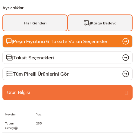
Ayrıcalıklar
Hızlı Gönderi
Kargo Bedava
Peşin Fiyatına 6 Taksite Varan Seçenekler
Taksit Seçenekleri
Tüm Pirelli Ürünlerini Gör
Ürün Bilgisi
Mevsim
:
Yaz
Taban
:
265
Genişliği