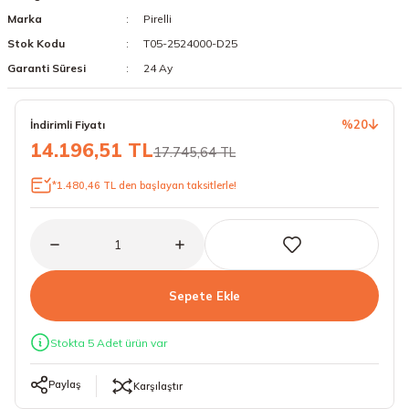
Marka
Pirelli
18 Lastikler
19 Lastikler
Stok Kodu
T05-2524000-D25
19 Lastikler
Garanti Süresi
24 Ay
20 Lastikler
%20
İndirimli Fiyatı
14.196,51 TL
17.745,64 TL
21 Lastikler
*1.480,46 TL den başlayan taksitlerle!
22 Lastikler
23 Lastikler
24 Lastikler
Sepete Ekle
50 Lastikler
Stokta 5 Adet ürün var
Paylaş
Karşılaştır