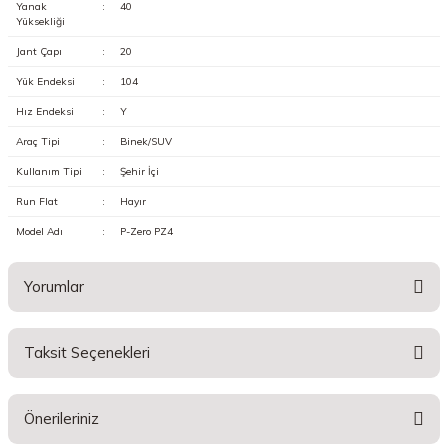
Yanak
:
40
Yüksekliği
Jant Çapı
:
20
Yük Endeksi
:
104
Hız Endeksi
:
Y
Araç Tipi
:
Binek/SUV
Kullanım Tipi
:
Şehir İçi
Run Flat
:
Hayır
Model Adı
:
P-Zero PZ4
Yorumlar
Taksit Seçenekleri
Bu ürüne ilk yorumu siz yapın!
Önerileriniz
Yorum Yaz