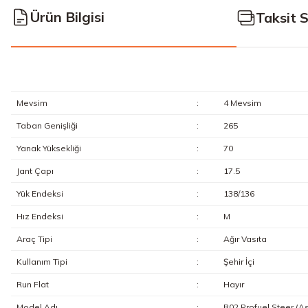
Ürün Bilgisi
Taksit 
Mevsim
:
4 Mevsim
Taban Genişliği
:
265
Yanak Yüksekliği
:
70
Jant Çapı
:
17.5
Yük Endeksi
:
138/136
Hız Endeksi
:
M
Araç Tipi
:
Ağır Vasıta
Kullanım Tipi
:
Şehir İçi
Run Flat
:
Hayır
Model Adı
:
R02 Profuel Steer (As