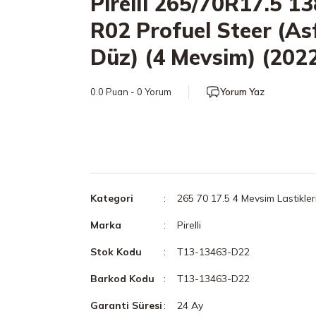
Pirelli 265/70R17.5 1
R02 Profuel Steer (As
Düz) (4 Mevsim) (202
0.0 Puan - 0 Yorum
Yorum Yaz
Kategori
265 70 17.5 4 Mevsim Lastikler
Marka
Pirelli
Stok Kodu
T13-13463-D22
Barkod Kodu
T13-13463-D22
Garanti Süresi
24 Ay