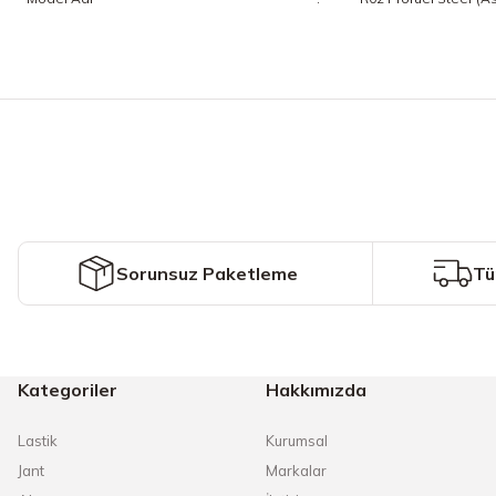
Bu ürünün fiyat bilgisi, resim, ürün açıklamalarında ve diğer konularda y
Görüş ve önerileriniz için teşekkür ederiz.
Ürün resmi kalitesiz, bozuk veya görüntülenemiyor.
Ürün açıklamasında eksik bilgiler bulunuyor.
Ürün bilgilerinde hatalar bulunuyor.
Ürün fiyatı diğer sitelerden daha pahalı.
Sorunsuz Paketleme
Tü
Bu ürüne benzer farklı alternatifler olmalı.
Kategoriler
Hakkımızda
Lastik
Kurumsal
Jant
Markalar