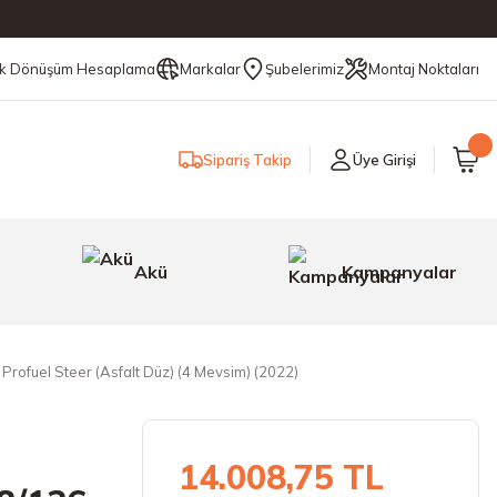
ik Dönüşüm Hesaplama
Markalar
Şubelerimiz
Montaj Noktaları
Sipariş Takip
Üye Girişi
Akü
Kampanyalar
Profuel Steer (Asfalt Düz) (4 Mevsim) (2022)
14.008,75 TL