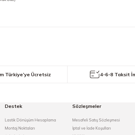
etersiz gördüğünüz noktaları öneri formunu kullanarak tarafımıza iletebilirs
Bu ürüne ilk yorumu siz yapın!
Yorum Yaz
m Türkiye’ye Ücretsiz
4-6-8 Taksit İ
Destek
Sözleşmeler
Gönder
Lastik Dönüşüm Hesaplama
Mesafeli Satış Sözleşmesi
Montaj Noktaları
İptal ve İade Koşulları