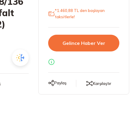
38/136
falt
*1.460,88 TL den başlayan
taksitlerle!
2)
Gelince Haber Ver
Paylaş
Karşılaştır
i