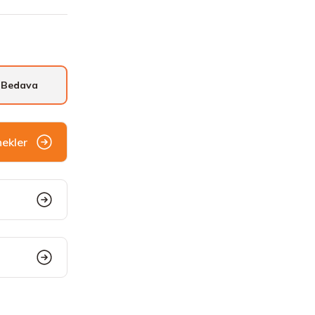
 Bedava
nekler