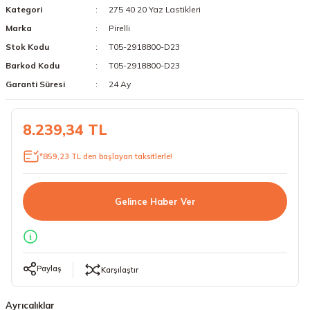
Kategori
275 40 20 Yaz Lastikleri
18 Lastikler
19 Lastikler
Marka
Pirelli
Stok Kodu
T05-2918800-D23
19 Lastikler
Barkod Kodu
T05-2918800-D23
20 Lastikler
Garanti Süresi
24 Ay
21 Lastikler
8.239,34 TL
22 Lastikler
*859,23 TL den başlayan taksitlerle!
23 Lastikler
Gelince Haber Ver
24 Lastikler
50 Lastikler
Paylaş
Karşılaştır
Ayrıcalıklar