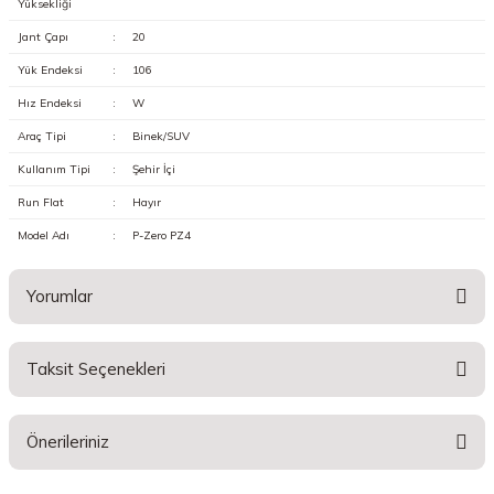
Yüksekliği
Jant Çapı
:
20
Yük Endeksi
:
106
Hız Endeksi
:
W
Araç Tipi
:
Binek/SUV
Kullanım Tipi
:
Şehir İçi
Run Flat
:
Hayır
Model Adı
:
P-Zero PZ4
Yorumlar
Taksit Seçenekleri
Bu ürüne ilk yorumu siz yapın!
Önerileriniz
Yorum Yaz