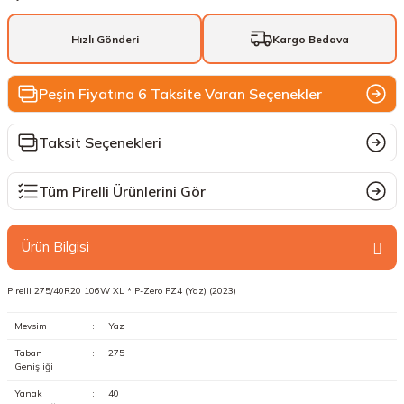
Hızlı Gönderi
Kargo Bedava
Peşin Fiyatına 6 Taksite Varan Seçenekler
Taksit Seçenekleri
Tüm Pirelli Ürünlerini Gör
Ürün Bilgisi
Pirelli 275/40R20 106W XL * P-Zero PZ4 (Yaz) (2023)
Mevsim
:
Yaz
Taban
:
275
Genişliği
Yanak
:
40