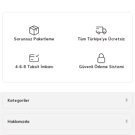
iletebilirsiniz.
Görüş ve önerileriniz için teşekkür ederiz.
Ürün resmi kalitesiz, bozuk veya görüntülenemiyor.
Ürün açıklamasında eksik bilgiler bulunuyor.
Sorunsuz Paketleme
Tüm Türkiye’ye Ücretsiz
Ürün bilgilerinde hatalar bulunuyor.
Ürün fiyatı diğer sitelerden daha pahalı.
Bu ürüne benzer farklı alternatifler olmalı.
4-6-8 Taksit İmkanı
Güvenli Ödeme Sistemi
Gönder
Kategoriler
Hakkımızda