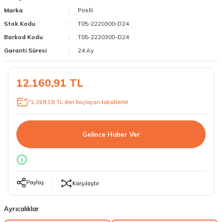
Marka
Pirelli
18 Lastikler
19 Lastikler
Stok Kodu
T05-2220300-D24
19 Lastikler
Barkod Kodu
T05-2220300-D24
Garanti Süresi
24 Ay
20 Lastikler
12.160,91 TL
21 Lastikler
*1.268,18 TL den başlayan taksitlerle!
22 Lastikler
23 Lastikler
Gelince Haber Ver
24 Lastikler
50 Lastikler
Paylaş
Karşılaştır
Ayrıcalıklar