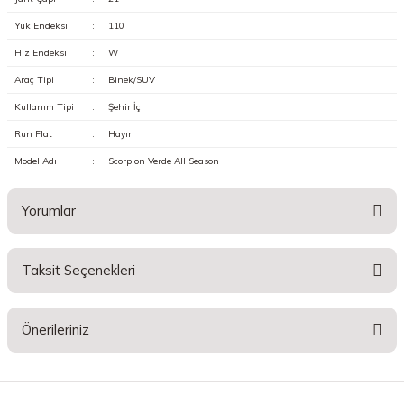
Yük Endeksi
:
110
Hız Endeksi
:
W
Araç Tipi
:
Binek/SUV
Kullanım Tipi
:
Şehir İçi
Run Flat
:
Hayır
Model Adı
:
Scorpion Verde All Season
Yorumlar
Taksit Seçenekleri
Bu ürüne ilk yorumu siz yapın!
Önerileriniz
Yorum Yaz
Bu ürünün fiyat bilgisi, resim, ürün açıklamalarında ve diğer konularda
yetersiz gördüğünüz noktaları öneri formunu kullanarak tarafımıza