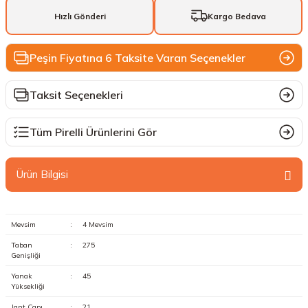
Hızlı Gönderi
Kargo Bedava
Peşin Fiyatına 6 Taksite Varan Seçenekler
Taksit Seçenekleri
Tüm Pirelli Ürünlerini Gör
Ürün Bilgisi
Mevsim
:
4 Mevsim
Taban
:
275
Genişliği
Yanak
:
45
Yüksekliği
Jant Çapı
:
21